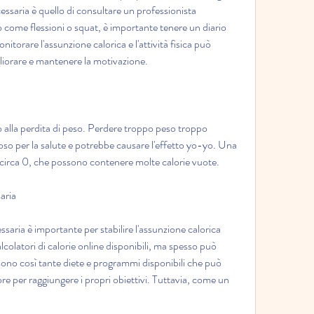
cessaria è quello di consultare un professionista 
ro come flessioni o squat, è importante tenere un diario 
torare l'assunzione calorica e l'attività fisica può 
igliorare e mantenere la motivazione.
o alla perdita di peso. Perdere troppo peso troppo 
o per la salute e potrebbe causare l'effetto yo-yo. Una 
i circa 0, che possono contenere molte calorie vuote.
aria
essaria è importante per stabilire l'assunzione calorica 
colatori di calorie online disponibili, ma spesso può 
ono così tante diete e programmi disponibili che può 
liore per raggiungere i propri obiettivi. Tuttavia, come un 