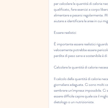
per calcolare la quantità di calorie ne
qualificato, fare esercizi a corpo libe
alimentare e pesarsi regolarmente. Moni
aiutare a identificare le aree in cui m
Essere realistici
È importante essere realistici riguard
velocemente potrebbe essere pericolos
perdita di peso sana e sostenibile è d
Calcolare la quantità di calorie necess
Il calcolo della quantità di calorie nec
giornaliera adeguata. Ci sono molti cal
sembrare un'impresa impossibile. Ci s
essere difficile capire quale sia il mig
dietologo o un nutrizionista.