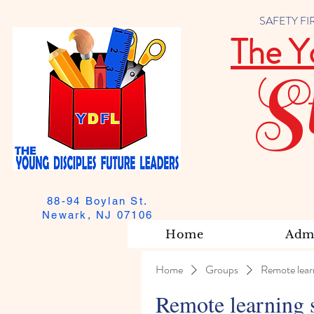
SAFETY FIRST
The Y
S
88-94 Boylan St.
Newark, NJ 07106
Home
Admi
Home
Groups
Remote lear
Remote learning 