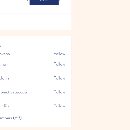
s
nksha
Follow
mine
Follow
 John
Follow
.tvactivatecode
Follow
tivatecode
 Hills
Follow
embers (69)