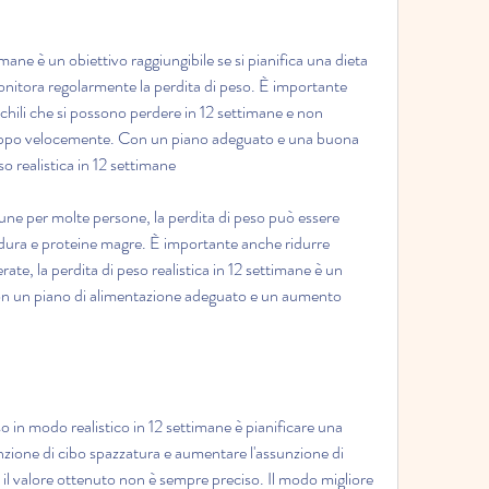
imane è un obiettivo raggiungibile se si pianifica una dieta 
 monitora regolarmente la perdita di peso. È importante 
 chili che si possono perdere in 12 settimane e non 
roppo velocemente. Con un piano adeguato e una buona 
o realistica in 12 settimane
une per molte persone, la perdita di peso può essere 
dura e proteine magre. È importante anche ridurre 
ate, la perdita di peso realistica in 12 settimane è un 
on un piano di alimentazione adeguato e un aumento 
 in modo realistico in 12 settimane è pianificare una 
unzione di cibo spazzatura e aumentare l'assunzione di 
il valore ottenuto non è sempre preciso. Il modo migliore 