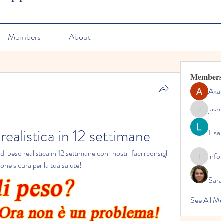
Members
About
Member
Aka
jas
jasmine
realistica in 12 settimane
Lisa
peso realistica in 12 settimane con i nostri facili consigli 
info
info.tvac
ione sicura per la tua salute!
Sara
See All M