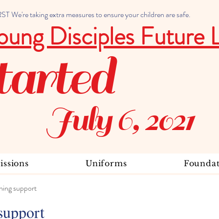
 We're taking extra measures to ensure your children are safe.
oung Disciples Future 
tarted
July 6, 2021
ssions
Uniforms
Foundat
ning support
support