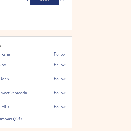
s
nksha
Follow
mine
Follow
 John
Follow
.tvactivatecode
Follow
tivatecode
 Hills
Follow
embers (69)