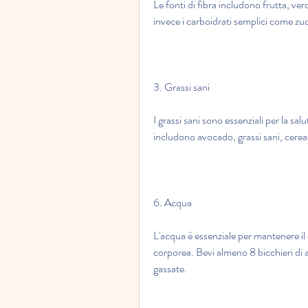
Le fonti di fibra includono frutta, verd
invece i carboidrati semplici come zu
3. Grassi sani
I grassi sani sono essenziali per la salu
includono avocado, grassi sani, cereali
6. Acqua
L'acqua è essenziale per mantenere il 
corporea. Bevi almeno 8 bicchieri di a
gassate.