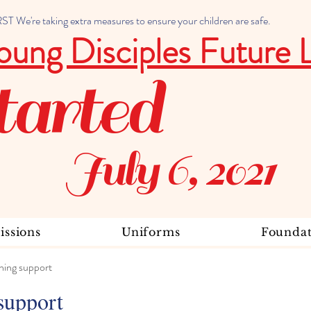
 We're taking extra measures to ensure your children are safe.
oung Disciples Future 
tarted
July 6, 2021
ssions
Uniforms
Foundat
ning support
support