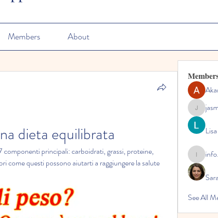
Members
About
Member
Aka
jas
jasmine
a dieta equilibrata
Lisa
componenti principali: carboidrati, grassi, proteine, 
info
info.tvac
pri come questi possono aiutarti a raggiungere la salute 
Sara
See All M