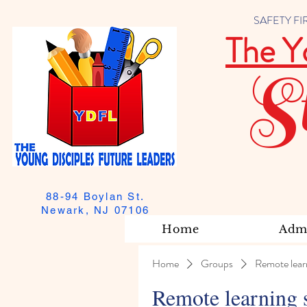
SAFETY FIRST
The Y
S
88-94 Boylan St.
Newark, NJ 07106
Home
Admi
Home
Groups
Remote lear
Remote learning 