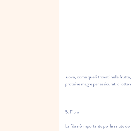
 uova, come quelli trovati nella frutta, pesce, cereali integrali, prodotti lattiero-caseari magri e 
proteine magre per assicurati di ottene
5. Fibra
La fibra è importante per la salute del