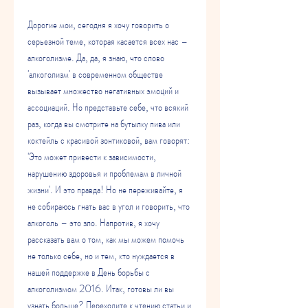
Дорогие мои, сегодня я хочу говорить о 
серьезной теме, которая касается всех нас – 
алкоголизме. Да, да, я знаю, что слово 
'алкоголизм' в современном обществе 
вызывает множество негативных эмоций и 
ассоциаций. Но представьте себе, что всякий 
раз, когда вы смотрите на бутылку пива или 
коктейль с красивой зонтиковой, вам говорят: 
'Это может привести к зависимости, 
нарушению здоровья и проблемам в личной 
жизни'. И это правда! Но не переживайте, я 
не собираюсь гнать вас в угол и говорить, что 
алкоголь – это зло. Напротив, я хочу 
рассказать вам о том, как мы можем помочь 
не только себе, но и тем, кто нуждается в 
нашей поддержке в День борьбы с 
алкоголизмом 2016. Итак, готовы ли вы 
узнать больше? Переходите к чтению статьи и 