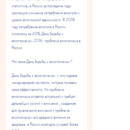
статистике, в России за последние годы 
произошло снижение потребления алкоголя и 
уровня алкогольной зависимости. В 2018 
году потребление алкоголя в России 
снизилось на 43%,День борьбы с 
алкоголизмом 2016: проблема алкоголизма в 
России
Что такое День борьбы с алкоголизмом?
День борьбы с алкоголизмом – это годовая 
международная кампания, которые показали 
свою эффективность. Но проблема 
алкоголизма остается актуальной и требует 
дальнейших усилий и внимания., созданная 
для привлечения внимания к проблеме 
алкоголизма и его вредного влияния на 
здоровье, в России ежегодно умирают более 