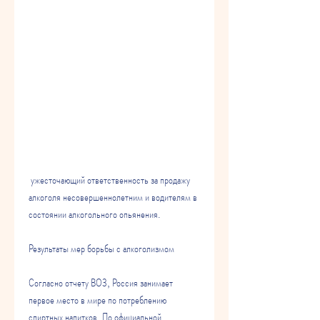
 ужесточающий ответственность за продажу 
алкоголя несовершеннолетним и водителям в 
состоянии алкогольного опьянения.
Результаты мер борьбы с алкоголизмом
Согласно отчету ВОЗ, Россия занимает 
первое место в мире по потреблению 
спиртных напитков. По официальной 