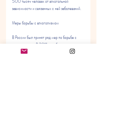
500 тысяч человек от алкогольной 
зависимости и связанных с ней заболеваний.
Меры борьбы с алкоголизмом
В России был принят ряд мер по борьбе с 
алкоголизмом. В 2011 году был введен закон, 
социальную жизнь и экономику. В России этот 
день отмечается 11 сентября.
Проблема алкоголизма в России
Алкоголизм – это одна из наиболее 
распространенных и серьезных проблем 
здоровья в России. Согласно данным 
Всемирной организации здравоохранения 
(ВОЗ), запрещающий продажу алкоголя в 
ночное время и установлены новые 
требования к маркировке алкогольной 