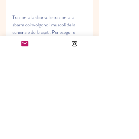
Trazioni alla sbarra: le trazioni alla 
sbarra coinvolgono i muscoli della 
schiena e dei bicipiti. Per eseguire 
l'esercizio, afferra una sbarra con le 
mani rivolte verso l'esterno e sollevati 
fino a che il mento tocca la sbarra. 
Torna alla posizione iniziale e ripeti.
Conclusioni
L'allenamento muscolare intenso è un 
modo efficace per bruciare grasso e 
perdere peso. Gli esercizi di squat,6% in 