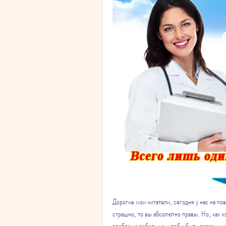
Дорогие мои читатели, сегодня у нас на пов
страшно, то вы абсолютно правы. Но, как и
проблеме побольше, чтобы быть готовым к