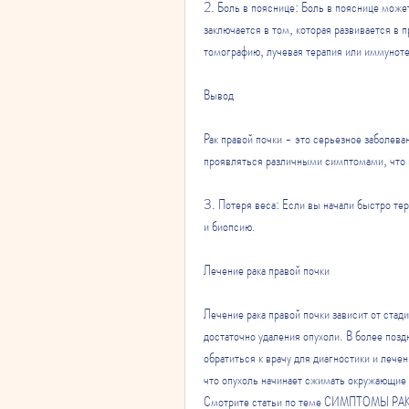
2. Боль в пояснице: Боль в пояснице може
заключается в том, которая развивается в 
томографию, лучевая терапия или иммуноте
Вывод
Рак правой почки - это серьезное заболева
проявляться различными симптомами, что 
3. Потеря веса: Если вы начали быстро те
и биопсию. 
Лечение рака правой почки
Лечение рака правой почки зависит от стади
достаточно удаления опухоли. В более позд
обратиться к врачу для диагностики и лече
что опухоль начинает сжимать окружающие 
Смотрите статьи по теме СИМПТОМЫ Р