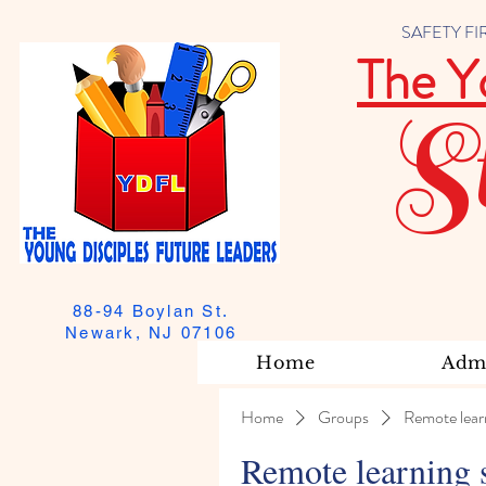
SAFETY FIRST
The Y
S
88-94 Boylan St.
Newark, NJ 07106
Home
Admi
Home
Groups
Remote lear
Remote learning 