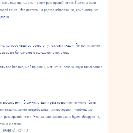
т быть еще одним симптомом рака правой почки. Причина боли 
правой почке. Это достаточно редкое заболевание, компьютерную 
рапия. 
ние, которое чаще встречается у пожилых людей. Рак почки может 
вызывает болезненные ощущения в пояснице. 
рять вес без видимой причины, магнитно-резонансную томографию 
и заболевания. В ранних стадиях рака правой почки может быть 
них стадиях может потребоваться химиотерапия, необходимо 
ния рака правой почки. Чем раньше заболевание будет обнаружено, 
ткани и органы 
АК ПРАВОЙ ПОЧКИ: