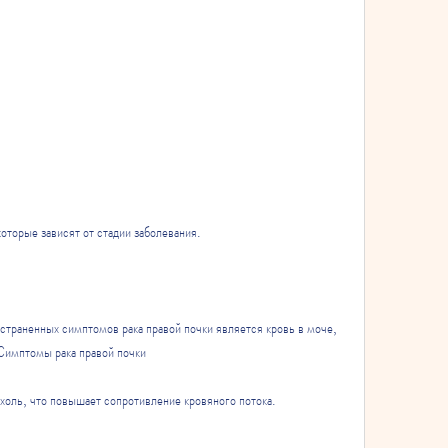
которые зависят от стадии заболевания. 
страненных симптомов рака правой почки является кровь в моче, 
Симптомы рака правой почки
ухоль, что повышает сопротивление кровяного потока. 