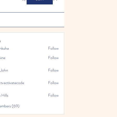
s
nksha
Follow
mine
Follow
 John
Follow
.tvactivatecode
Follow
tivatecode
 Hills
Follow
embers (69)