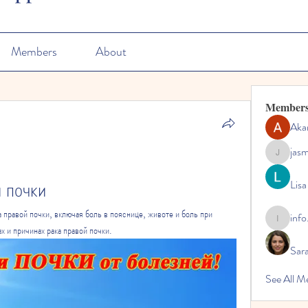
Members
About
Member
Aka
jas
jasmine
 почки
Lisa
правой почки, включая боль в пояснице, животе и боль при 
info
info.tvac
х и причинах рака правой почки.
Sara
See All M