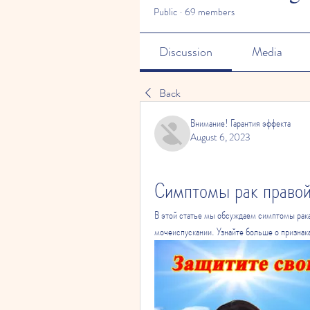
Public
·
69 members
Discussion
Media
Back
Внимание! Гарантия эффекта
August 6, 2023
Симптомы рак правой
В этой статье мы обсуждаем симптомы рака 
мочеиспускании. Узнайте больше о признака