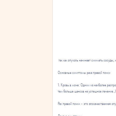
 так как опухоль начинает сжимать сосуды, 
Основные симптомы рака правой почки
1. Кровь в моче: Одним из наиболее распро
тем больше шансов на успешное лечение.,
Рак правой почки - это злокачественная оп
Другие симптомы