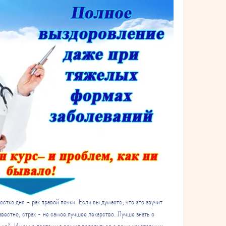
естке дня - рак правой почки. Если вы думаете, что это звучит 
звестно, страх - не самое лучшее лекарство. Лучше знать о 
 ней. Именно поэтому я решил поделиться с вами некоторыми 