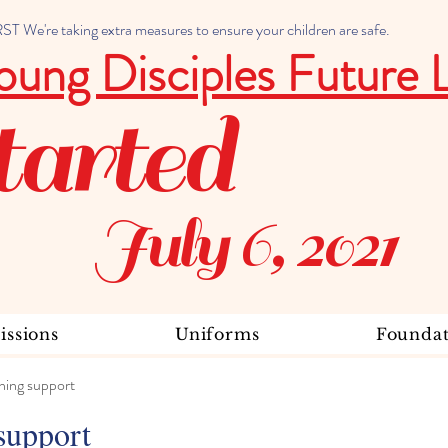
 We're taking extra measures to ensure your children are safe.
oung Disciples Future 
tarted
July 6, 2021
ssions
Uniforms
Foundat
ning support
support