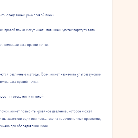
быть следствием рака правой почки. 
ом правой почки могут иметь повышенную температуру тела. 
оявлениями рака правой почки. 
уются различные методы. Врач может назначить ультразвуковое 
омом рака правой почки. 
ести к отеку ног и ступней. 
 почки может повысить кровяное давление, которое может 
вы заметили один или несколько из перечисленных признаков, 
ружена при обследовании мочи. 