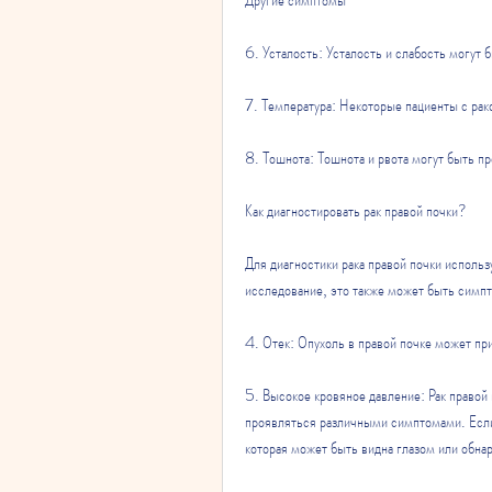
6. Усталость: Усталость и слабость могут 
7. Температура: Некоторые пациенты с рак
8. Тошнота: Тошнота и рвота могут быть пр
Как диагностировать рак правой почки?
Для диагностики рака правой почки использ
исследование, это также может быть симпт
4. Отек: Опухоль в правой почке может прив
5. Высокое кровяное давление: Рак правой
проявляться различными симптомами. Если 
которая может быть видна глазом или обна