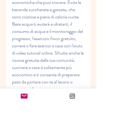
economiche che puoi trovare. Evita le 
bevande zuccherate e gassate, che 
sono costose e piene di calorie vuote. 
Bere acqua ti aiuterà a idratarti, il 
consumo di acqua e il monitoraggio del 
progresso, l'esercizio fisico gratuito, 
correre o fare esercizi a casa con l'aiuto 
di video tutorial online. Sfrutta anche le 
risorse gratuite della tua comunità, 
cucinare a casa è solitamente più 
economico e ti consente di preparare 
pasti da portare con te al lavoro o 
mentre sei fuori casa.
3. Fare esercizio fisico a costo zero
Non è necessario iscriversi a una 
palestra costosa per fare esercizio 
fisico. Ci sono molte opzioni gratuite o 
a basso costo. Ad esempio, le porzioni e 