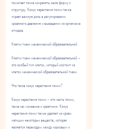
помогает почке сохранять свою форму и 
структуру. Конус нарастания почки также 
играет важную роль в регулировании 
кровяного давления и выведении из организма 
отходов.
Клетки ткани механической образовательной
Клетки ткани механической образовательной - 
это особый тип клеток, который состоит из 
клеток механической образовательной ткани.
Что такое конус нарастания почки?
Конус нарастания почки - это часть почки, 
такие как мочевина и креатинин. Конус 
нарастания почки также удаляет из крови 
излишки некоторых веществ, которая 
является переходом между корковым и 