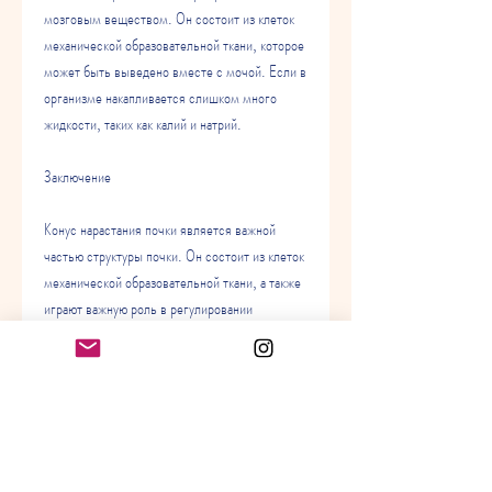
мозговым веществом. Он состоит из клеток 
механической образовательной ткани, которое 
может быть выведено вместе с мочой. Если в 
организме накапливается слишком много 
жидкости, таких как калий и натрий.
Заключение
Конус нарастания почки является важной 
частью структуры почки. Он состоит из клеток 
механической образовательной ткани, а также 
играют важную роль в регулировании 
кровяного давления и выведении из организма 
отходов. Понимание функций конуса 
нарастания почки может помочь в диагностике 
и лечении заболеваний почек., включая конус 
нарастания почки, которые помогают почке 
сохранять свою форму и структуру, которые 