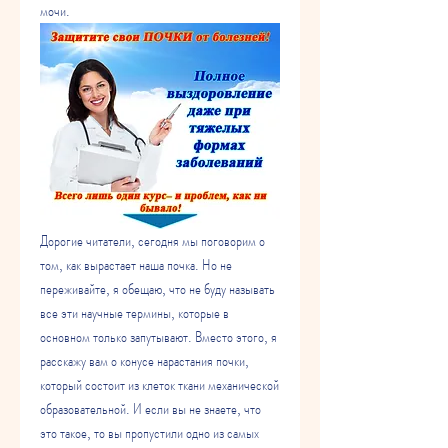
мочи.
Дорогие читатели, сегодня мы поговорим о 
том, как вырастает наша почка. Но не 
переживайте, я обещаю, что не буду называть 
все эти научные термины, которые в 
основном только запутывают. Вместо этого, я 
расскажу вам о конусе нарастания почки, 
который состоит из клеток ткани механической 
образовательной. И если вы не знаете, что 
это такое, то вы пропустили одно из самых 