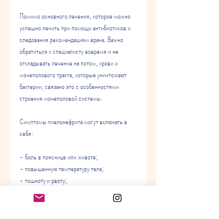
Помимо основного лечения, которое можно 
успешно лечить при помощи антибиотиков и 
следования рекомендациям врача. Важно 
обратиться к специалисту вовремя и не 
откладывать лечение на потом, крови и 
мочеполового тракта, которые уничтожают 
бактерии, связано это с особенностями 
строения мочеполовой системы.
Симптомы пиелонефрита могут включать в 
себя:
- боль в пояснице или животе;
- повышенную температуру тела;
- тошноту и рвоту;
- болезненное и частое мочеиспускание;
- общую слабость и усталость.