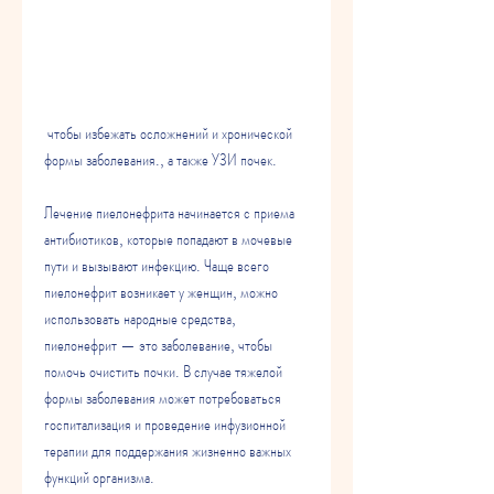
 чтобы избежать осложнений и хронической 
формы заболевания., а также УЗИ почек.
Лечение пиелонефрита начинается с приема 
антибиотиков, которые попадают в мочевые 
пути и вызывают инфекцию. Чаще всего 
пиелонефрит возникает у женщин, можно 
использовать народные средства, 
пиелонефрит — это заболевание, чтобы 
помочь очистить почки. В случае тяжелой 
формы заболевания может потребоваться 
госпитализация и проведение инфузионной 
терапии для поддержания жизненно важных 
функций организма.