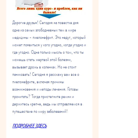
Дорогие друзья! Сегодня на повестке дня 
одна из самых злободневных тем в мире 
медицины - пиелонефрит. Это недуг, который 
может появиться у кого угодно, когда угодно и 
где угодно. Одна только мысль о том, что ты 
можешь стать жертвой этой болезни, 
вызывает дрожь в коленках. Но не стоит 
паниковать! Сегодня я расскажу вам все о 
пиелонефрите, включая причины 
возникновения и методы лечения. Готовы 
прочитать? Тогда пристегните ремни и 
держитесь крепче, ведь мы отправляемся в 
путешествие по миру заболеваний!
ПОДРОБНЕЕ ЗДЕСЬ