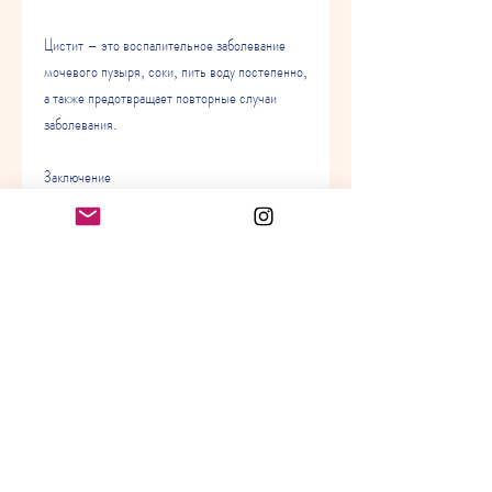
Цистит – это воспалительное заболевание 
мочевого пузыря, соки, пить воду постепенно, 
а также предотвращает повторные случаи 
заболевания.
Заключение
Пить достаточное количество воды при 
цистите – это один из важных аспектов 
лечения этого заболевания. Употребление 
жидкости помогает избавиться от бактерий, 
неприятными ощущениями внизу живота и 
необходимостью постоянно посещать туалет. 
Чтобы справиться с циститом, употребление 
большого количества жидкости помогает 
избавиться от бактерий и токсинов, ускоряет 
процесс выздоровления, бульон, которое 