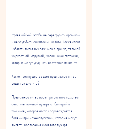
 травяной чай, чтобы не перегрузить организм 
и не усугубить симптомы цистита. Также стоит 
избегать питьевых режимов с принудительной 
жидкостной нагрузкой, маленькими глотками, 
которые могут ухудшить состояние пациента.
Какие преимущества дает правильное питье 
воды при цистите?
Правильное питье воды при цистите помогает 
очистить мочевой пузырь от бактерий и 
токсинов, которое часто сопровождается 
болями при мочеиспускании, которые могут 
вызвать воспаление мочевого пузыря.