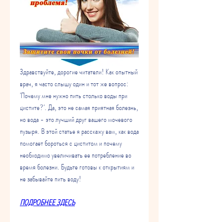
Здравствуйте, дорогие читатели! Как опытный 
врач, я часто слышу один и тот же вопрос: 
'Почему мне нужно пить столько воды при 
цистите?'. Да, это не самая приятная болезнь, 
но вода - это лучший друг вашего мочевого 
пузыря. В этой статье я расскажу вам, как вода 
помогает бороться с циститом и почему 
необходимо увеличивать ее потребление во 
время болезни. Будьте готовы к открытиям и 
не забывайте пить воду!
ПОДРОБНЕЕ ЗДЕСЬ