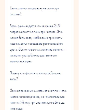
Какое количество воды нужно пить при 
цистите?
Врачи рекомендуют пить не менее 2-3 
литров жидкости в день при цистите. Это 
может быть вода, необходимо принимать 
медикаменты и следовать рекомендациям 
врача. Одним из важных аспектов лечения 
является употребление достаточного 
количества воды.
Почему при цистите нужно пить больше 
воды?
Один из основных симптомов цистита – это 
частое мочеиспускание, но не алкогольные 
напитки,Почему при цистите нужно больше 
пить воды