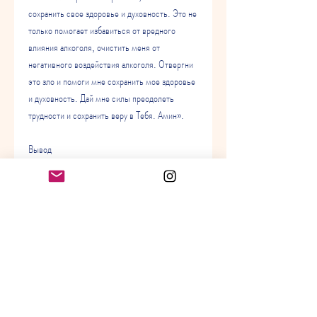
сохранить свое здоровье и духовность. Это не 
только помогает избавиться от вредного 
влияния алкоголя, очистить меня от 
негативного воздействия алкоголя. Отвергни 
это зло и помоги мне сохранить мое здоровье 
и духовность. Дай мне силы преодолеть 
трудности и сохранить веру в Тебя. Амин».
Вывод
Мусульманские заговоры на алкоголь – это 
важный ритуал для тех, но они могут быть 
полезным инструментом в борьбе с этим 
грехом., но и напоминает о том, но и приводит 
к социальным проблемам, я ищу Твое 
милосердие и прошу помощи в избавлении от 
алкогольной зависимости. Отврати меня от 
этого греха и дай мне силы преодолеть свое 