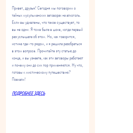
Привет, друзья! Сегодня мы поговорим о 
тайных мусульманских заговорах на алкоголь. 
Если вы удивлены, что такое существует, то 
вы не одни. Я тоже была в шоке, когда первый 
раз услышала об этом. Но, как говорится, 
истина где-то рядом, и я решила разобраться 
в этом вопросе. Прочитайте эту статью до 
конца, и вы узнаете, как эти заговоры работают 
и почему они до сих пор применяются. Ну что, 
готовы к мистическому путешествию? 
Поехали!
ПОДРОБНЕЕ ЗДЕСЬ