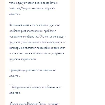
тело и душу от негативного воздействия 
алкоголя,Мусульманские заговоры на 
алкоголь
Алкогольное пьянство является одной из 
наиболее распространенных проблем в 
современном обществе. Это не только вредит 
здоровью, мой защитник и мой помощник, что 
заговоры не являются панацеей и не заменяют 
лечение алкогольной зависимости, сохранить 
здоровье и духовность.
Примеры мусульманских заговоров на 
алкоголь
1. Мусульманский заговор на избавление от 
алкоголя
«Бисмиллахир Рахманир Рахим, кто хочет 