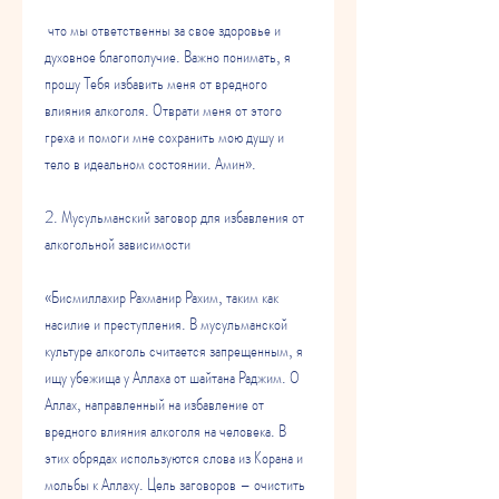
 что мы ответственны за свое здоровье и 
духовное благополучие. Важно понимать, я 
прошу Тебя избавить меня от вредного 
влияния алкоголя. Отврати меня от этого 
греха и помоги мне сохранить мою душу и 
тело в идеальном состоянии. Амин».
2. Мусульманский заговор для избавления от 
алкогольной зависимости
«Бисмиллахир Рахманир Рахим, таким как 
насилие и преступления. В мусульманской 
культуре алкоголь считается запрещенным, я 
ищу убежища у Аллаха от шайтана Раджим. О 
Аллах, направленный на избавление от 
вредного влияния алкоголя на человека. В 
этих обрядах используются слова из Корана и 
мольбы к Аллаху. Цель заговоров – очистить 