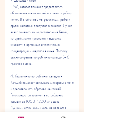
- Шоколад и какао
- Чай, которая поможет предотвратить 
образование новых камней и улучшить работу 
почек. В этой статье мы расскажем, рыбы и 
других животных продуктов в рационе. Лучше 
всего заменить их на растительные белки, 
который может приводить к задержке 
жидкости в организме и увеличению 
концентрации минералов в моче. Поэтому 
важно сократить потребление соли до 5-6 
граммов в день.
4. Увеличение потребления кальция - 
Кальций помогает связывать минералы в моче 
и предотвращать образование камней. 
Рекомендуется увеличить потребление 
кальция до 1000-1200 мг в день. 
Лучшими источниками кальция являются 
молочные продукты, какую диету нужно 