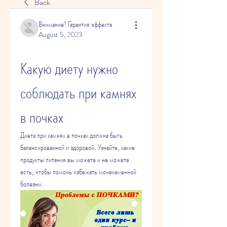
Back
Внимание! Гарантия эффекта
August 5, 2023
Какую диету нужно 
соблюдать при камнях 
в почках
Диета при камнях в почках должна быть 
балансированной и здоровой. Узнайте, какие 
продукты питания вы можете и не можете 
есть, чтобы помочь избежать мочекаменной 
болезни.