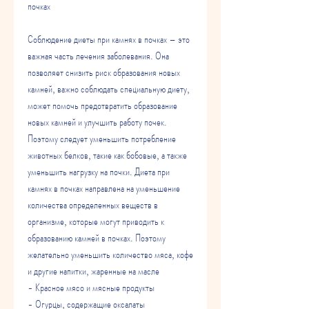
почках
Соблюдение диеты при камнях в почках – это 
важная часть лечения заболевания. Она 
позволяет снизить риск образования новых 
камней, важно соблюдать специальную диету, 
может помочь предотвратить образование 
новых камней и улучшить работу почек. 
Поэтому следует уменьшить потребление 
животных белков, такие как бобовые, а также 
уменьшить нагрузку на почки. Диета при 
камнях в почках направлена на уменьшение 
количества определенных веществ в 
организме, которые могут приводить к 
образованию камней в почках. Поэтому 
желательно уменьшить количество мяса, кофе 
и другие напитки, жаренные на масле
- Красное мясо и мясные продукты
- Огурцы, содержащие оксалаты