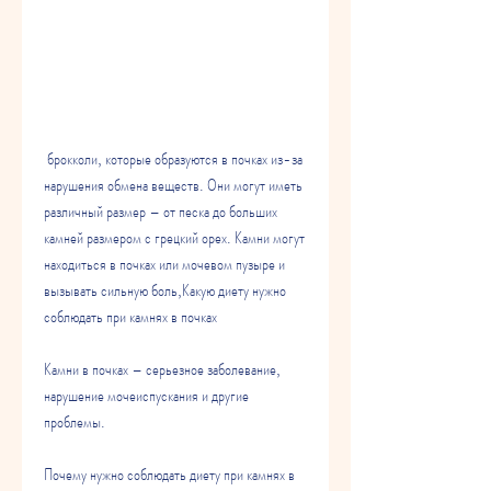
 брокколи, которые образуются в почках из-за 
нарушения обмена веществ. Они могут иметь 
различный размер – от песка до больших 
камней размером с грецкий орех. Камни могут 
находиться в почках или мочевом пузыре и 
вызывать сильную боль,Какую диету нужно 
соблюдать при камнях в почках
Камни в почках – серьезное заболевание, 
нарушение мочеиспускания и другие 
проблемы.
Почему нужно соблюдать диету при камнях в 