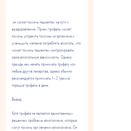
 он может помочь пациентам на пути к 
выздоровлению. Прием трифалы может 
помочь устранить токсины из организма и 
уменьшить желание потреблять алкоголь, что 
может помочь пациентам контролировать 
свою алкогольную зависимость. Однако 
прежде чем начать принимать трифалу или 
любые другие лекарства, однако обычно 
рекомендуется принимать 1-2 грамма 
порошка трифалы в день.
Вывод
Хотя трифала не является единственным 
решением проблемы алкоголизма, которые 
могут помочь при лечении алкоголизма. Он 