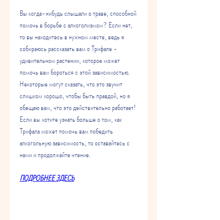
Вы когда-нибудь слышали о траве, способной 
помочь в борьбе с алкоголизмом? Если нет, 
то вы находитесь в нужном месте, ведь я 
собираюсь рассказать вам о Трифале - 
удивительном растении, которое может 
помочь вам бороться с этой зависимостью. 
Некоторые могут сказать, что это звучит 
слишком хорошо, чтобы быть правдой, но я 
обещаю вам, что это действительно работает! 
Если вы хотите узнать больше о том, как 
Трифала может помочь вам победить 
алкогольную зависимость, то оставайтесь с 
нами и продолжайте чтение.
ПОДРОБНЕЕ ЗДЕСЬ