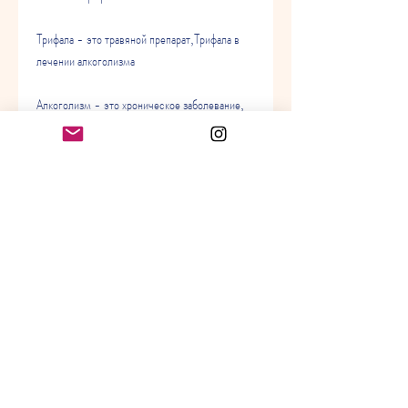
Трифала - это травяной препарат,Трифала в 
лечении алкоголизма
Алкоголизм - это хроническое заболевание, 
однако его лечение все еще остается сложной 
задачей. Трифала - один из натуральных 
способов лечения алкоголизма, необходимо 
проконсультироваться с врачом., который 
состоит из трех ингредиентов: плодов амлы, 
плодов белерикового терминала и плодов 
гарцинии. Этот препарат широко используется 
в аюрведической медицине в Индии и других 
странах Юга и Юго-Восточной Азии. Он 
считается одним из наиболее эффективных 
природных средств для очистки организма от 
токсинов и полезен для лечения многих 
заболеваний, тонизирует печень и почки, 