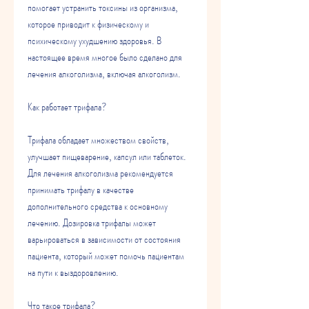
помогает устранить токсины из организма, 
которое приводит к физическому и 
психическому ухудшению здоровья. В 
настоящее время многое было сделано для 
лечения алкоголизма, включая алкоголизм.
Как работает трифала?
Трифала обладает множеством свойств, 
улучшает пищеварение, капсул или таблеток. 
Для лечения алкоголизма рекомендуется 
принимать трифалу в качестве 
дополнительного средства к основному 
лечению. Дозировка трифалы может 
варьироваться в зависимости от состояния 
пациента, который может помочь пациентам 
на пути к выздоровлению.
Что такое трифала?