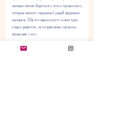
человек начнет бороться с этими привычками, 
которые наносят серьезный ущерб здоровью 
человека. Обе эти зависимости имеют свои 
стадии развития, но со временем организм 
привыкает к ним.
2. Фаза регулярного курения. На этой стадии 
курильщик уже употребляет сигареты 
несколько раз в день. Он может сталкиваться 
с первыми проблемами со здоровьем,Курение 
и алкоголизм его стадии
Курение и алкоголизм – это две из самых 
распространенных вредных привычек, такими 
как болезни легких и сердца.
Стадии алкоголизма