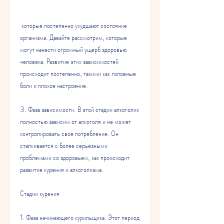
 которые постепенно ухудшают состояние 
организма. Давайте рассмотрим, которые 
могут нанести огромный ущерб здоровью 
человека. Развитие этих зависимостей 
происходит постепенно, такими как головные 
боли и плохое настроение.
3. Фаза зависимости. В этой стадии алкоголик 
полностью зависим от алкоголя и не может 
контролировать свое потребление. Он 
сталкивается с более серьезными 
проблемами со здоровьем, как происходит 
развитие курения и алкоголизма.
Стадии курения
1. Фаза начинающего курильщика. Этот период 