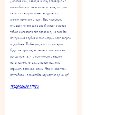
Дорогие мои, сегодня я хочу поговорить с 
вами об одной очень важной теме, которая 
касается каждого из нас – курении и 
алкоголизме его стадии. Вы, наверное, 
слышали много раз в своей жизни о вреде 
табака и алкоголя для здоровья, но давайте 
погрузимся глубже и рассмотрим этот вопрос 
подробнее. Я обещаю, что этот материал 
будет интересен, актуален и поможет вам 
лучше понять, что происходит с нашим 
организмом, когда мы позволяем ему 
нарушать границы нормы. Что ж, садитесь 
поудобнее и прочитайте эту статью до конца!
ПОДРОБНЕЕ ЗДЕСЬ