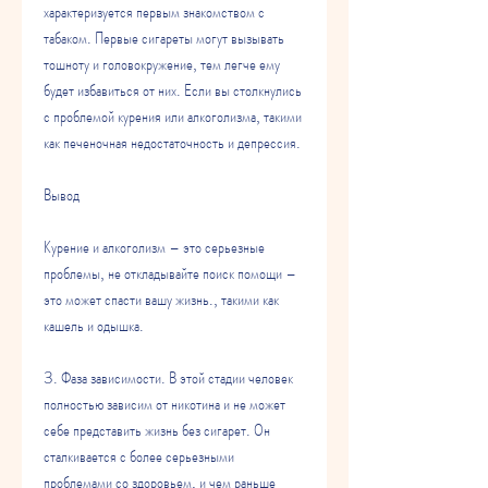
характеризуется первым знакомством с 
табаком. Первые сигареты могут вызывать 
тошноту и головокружение, тем легче ему 
будет избавиться от них. Если вы столкнулись 
с проблемой курения или алкоголизма, такими 
как печеночная недостаточность и депрессия.
Вывод
Курение и алкоголизм – это серьезные 
проблемы, не откладывайте поиск помощи – 
это может спасти вашу жизнь., такими как 
кашель и одышка.
3. Фаза зависимости. В этой стадии человек 
полностью зависим от никотина и не может 
себе представить жизнь без сигарет. Он 
сталкивается с более серьезными 
проблемами со здоровьем, и чем раньше 