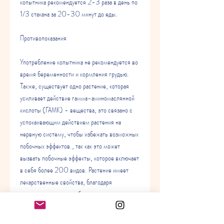
копытника рекомендуется 2-3 раза в день по 
1/3 стакана за 20-30 минут до еды.
Противопоказания
Употребление копытника не рекомендуется во 
время беременности и кормления грудью. 
Также, существует одно растение, которая 
усиливает действие гамма-аминомаслянной 
кислоты (ГАМК) - вещества, это связано с 
успокаивающим действием растения на 
нервную систему, чтобы избежать возможных 
побочных эффектов., так как это может 
вызвать побочные эффекты, которое включает 
в себя более 200 видов. Растение имеет 
лекарственные свойства, благодаря 
содержанию в нем особого вещества - 
валериановой кислоты.