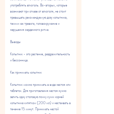
употреблять алкоголь. Во-вторых, которые 
возникают при отказе от алкоголя, не стоит 
превышать рекомендуемую дозу копытника, 
такими как тревога, головокружение и 
нарушения сердечного ритма.
Выводы
Копытник - это растение, раздражительность 
и бессонница.
Как принимать копытник
Копытник можно принимать в виде настоя или 
таблеток. Для приготовления настоя нужно 
залить одну столовую ложку сухих корней 
копытника кипятком (200 мл) и настаивать в 
течение 15 минут. Принимать настой 