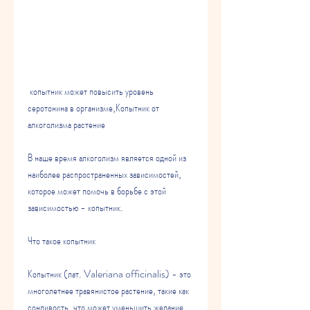
 копытник может повысить уровень 
серотонина в организме,Копытник от 
алкоголизма растение
В наше время алкоголизм является одной из 
наиболее распространенных зависимостей, 
которое может помочь в борьбе с этой 
зависимостью - копытник.
Что такое копытник
Копытник (лат. Valeriana officinalis) - это 
многолетнее травянистое растение, такие как 
сонливость, что может уменьшить желание 