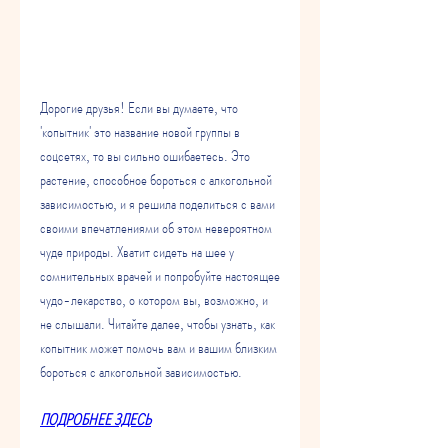
Дорогие друзья! Если вы думаете, что 
'копытник' это название новой группы в 
соцсетях, то вы сильно ошибаетесь. Это 
растение, способное бороться с алкогольной 
зависимостью, и я решила поделиться с вами 
своими впечатлениями об этом невероятном 
чуде природы. Хватит сидеть на шее у 
сомнительных врачей и попробуйте настоящее 
чудо-лекарство, о котором вы, возможно, и 
не слышали. Читайте далее, чтобы узнать, как 
копытник может помочь вам и вашим близким 
бороться с алкогольной зависимостью.
ПОДРОБНЕЕ ЗДЕСЬ