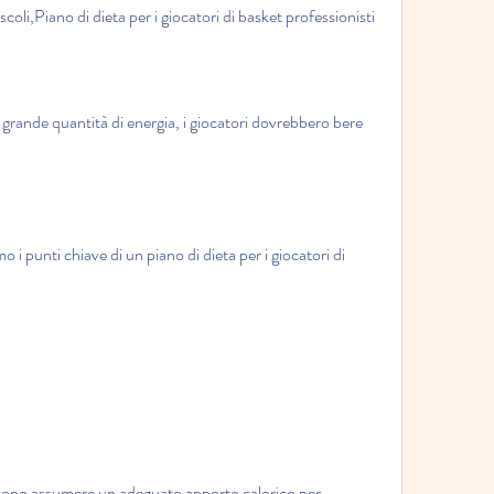
coli,Piano di dieta per i giocatori di basket professionisti
 grande quantità di energia, i giocatori dovrebbero bere 
 i punti chiave di un piano di dieta per i giocatori di 
devono assumere un adeguato apporto calorico per 