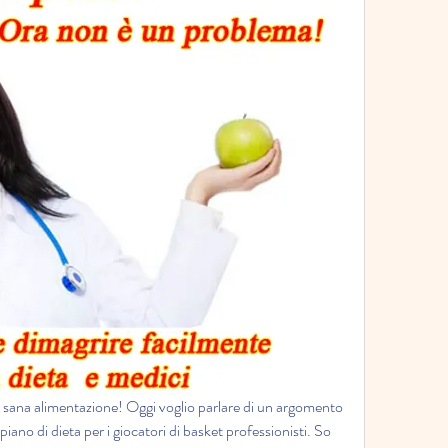
la sana alimentazione! Oggi voglio parlare di un argomento 
iano di dieta per i giocatori di basket professionisti. So 