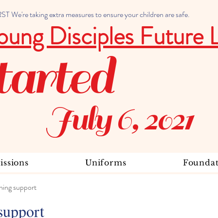
 We're taking extra measures to ensure your children are safe.
oung Disciples Future 
tarted
July 6, 2021
ssions
Uniforms
Foundat
ning support
support