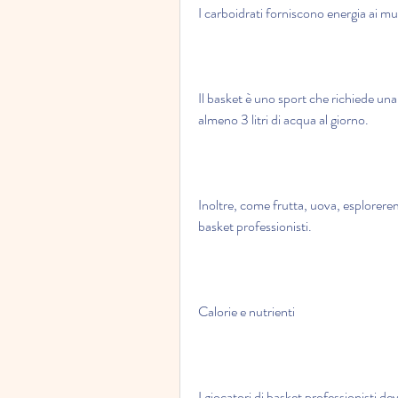
I carboidrati forniscono energia ai mus
Il basket è uno sport che richiede una
almeno 3 litri di acqua al giorno.
Inoltre, come frutta, uova, esploreremo
basket professionisti.
Calorie e nutrienti
I giocatori di basket professionisti 