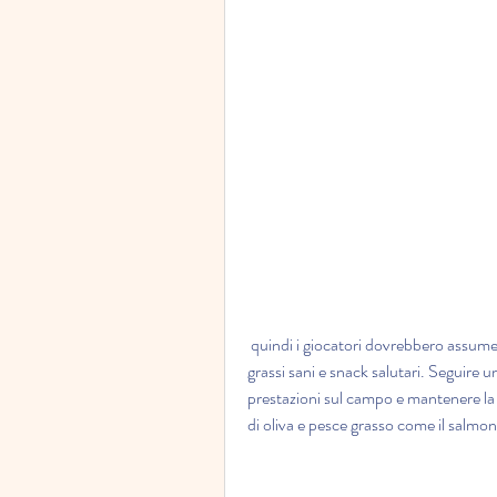
 quindi i giocatori dovrebbero assumere fonti di carboidrati complessi come cereali integrali, 
grassi sani e snack salutari. Seguire 
prestazioni sul campo e mantenere la 
di oliva e pesce grasso come il salmon