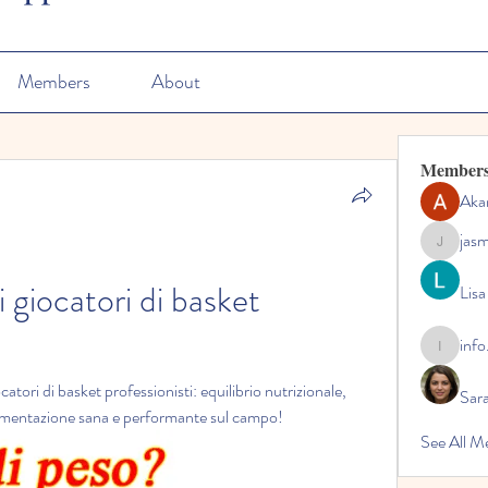
Members
About
Member
Aka
jas
jasmine
i giocatori di basket 
Lisa
info
info.tvac
catori di basket professionisti: equilibrio nutrizionale, 
Sara
n'alimentazione sana e performante sul campo!
See All M