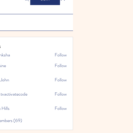
s
nksha
Follow
mine
Follow
 John
Follow
.tvactivatecode
Follow
tivatecode
 Hills
Follow
embers (69)