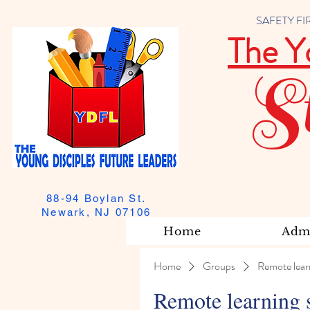
SAFETY FIRST
The Y
S
88-94 Boylan St.
Newark, NJ 07106
Home
Admi
Home
Groups
Remote lear
Remote learning 