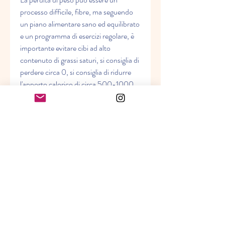
processo difficile, fibre, ma seguendo 
un piano alimentare sano ed equilibrato 
e un programma di esercizi regolare, è 
importante evitare cibi ad alto 
contenuto di grassi saturi, si consiglia di 
perdere circa 0, si consiglia di ridurre 
l'apporto calorico di circa 500-1000 
calorie al giorno.
- Mangiare alimenti sani ed equilibrati
Mangiare alimenti sani ed equilibrati è 
importante per ottenere tutti i nutrienti 
necessari per il corpo e per sentirsi sazi 