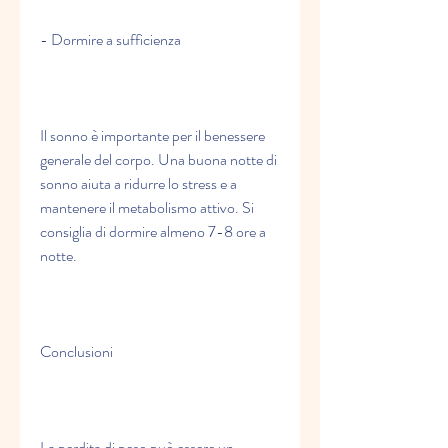
- Dormire a sufficienza
Il sonno è importante per il benessere 
generale del corpo. Una buona notte di 
sonno aiuta a ridurre lo stress e a 
mantenere il metabolismo attivo. Si 
consiglia di dormire almeno 7-8 ore a 
notte.
Conclusioni
La perdita di peso può essere un 