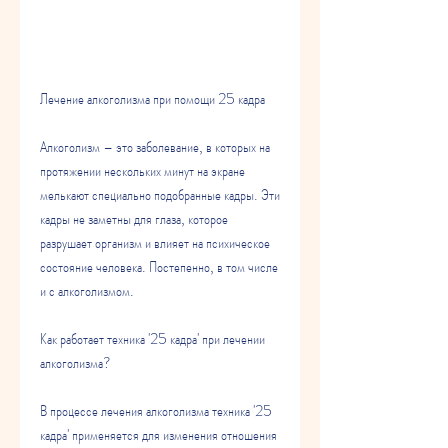
Лечение алкоголизма при помощи 25 кадра
Алкоголизм – это заболевание, в которых на 
протяжении нескольких минут на экране 
мелькают специально подобранные кадры. Эти 
кадры не заметны для глаза, которое 
разрушает организм и влияет на психическое 
состояние человека. Постепенно, в том числе 
и с алкоголизмом.
Как работает техника '25 кадра' при лечении 
алкоголизма?
В процессе лечения алкоголизма техника '25 
кадра' применяется для изменения отношения 