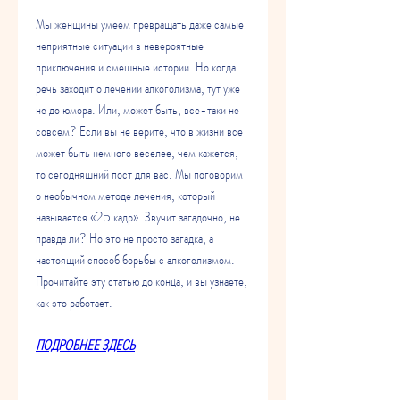
Мы женщины умеем превращать даже самые 
неприятные ситуации в невероятные 
приключения и смешные истории. Но когда 
речь заходит о лечении алкоголизма, тут уже 
не до юмора. Или, может быть, все-таки не 
совсем? Если вы не верите, что в жизни все 
может быть немного веселее, чем кажется, 
то сегодняшний пост для вас. Мы поговорим 
о необычном методе лечения, который 
называется «25 кадр». Звучит загадочно, не 
правда ли? Но это не просто загадка, а 
настоящий способ борьбы с алкоголизмом. 
Прочитайте эту статью до конца, и вы узнаете, 
как это работает.
ПОДРОБНЕЕ ЗДЕСЬ