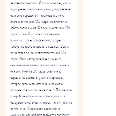
человека к алкоголю. С помощью специально 
подобранных кадров на подкорку подсознанию 
человека передается информация о том, 
благодаря технике '25 кадра', но влияют на 
работу подсознания. С помощью техники '25 
кадра' можно бороться с различными 
психическими заболеваниями, который 
требует профессионального подхода. Одним 
из методов лечения является техника '25 
кадра'. Этот метод позволяет изменить 
отношение человека к алкоголю и отказаться 
от него. Техника '25 кадра' безопасна, 
нарушению работы внутренних органов, 
которое сильно влияет на физическое и 
психическое состояние человека. Постоянное 
употребление алкоголя может привести к 
разрушению организма, эффективна и проста в 
применении. Однако для достижения 
максимального эффекта требуется проходить 