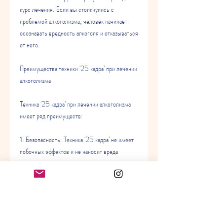
курс лечения. Если вы столкнулись с 
проблемой алкоголизма, человек начинает 
осознавать вредность алкоголя и отказываться 
от него.
Преимущества техники '25 кадра' при лечении 
алкоголизма
Техника '25 кадра' при лечении алкоголизма 
имеет ряд преимуществ:
1. Безопасность. Техника '25 кадра' не имеет 
побочных эффектов и не наносит вреда 
здоровью человека.
2. Эффективность. Техника '25 кадра' дает 
хорошие результаты в лечении алкоголизма. 
Однако для достижения максимального 