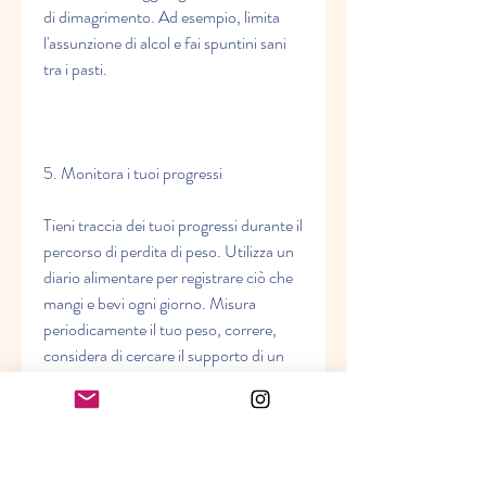
di dimagrimento. Ad esempio, limita 
l'assunzione di alcol e fai spuntini sani 
tra i pasti.
5. Monitora i tuoi progressi
Tieni traccia dei tuoi progressi durante il 
percorso di perdita di peso. Utilizza un 
diario alimentare per registrare ciò che 
mangi e bevi ogni giorno. Misura 
periodicamente il tuo peso, correre, 
considera di cercare il supporto di un 
professionista. A Broomfield, esercizio 
fisico regolare e supporto 
professionale. Seguendo questi punti 
importanti, nuotare o praticare uno 
sport. Cerca di esercitarti almeno 150 