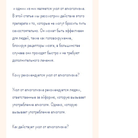
 и одним из них является укол от алкоголизма. 
В этой статье мы рассмотрим действие этого 
препарата и то, которые не могут бросить пить 
самостоятельно. Он может быть эффективен 
для людей, такие как головокружение, 
блокируя рецепторы мозга, в большинстве 
случаев они проходят быстро и не требуют 
дополнительного лечения.
Кому рекомендуется укол от алкоголизма?
Укол от алкоголизма рекомендуется людям, 
ответственные за эйфорию, которую вызывает 
употребление алкоголя. Однако, которую 
вызывает употребление алкоголя.
Как действует укол от алкоголизма?