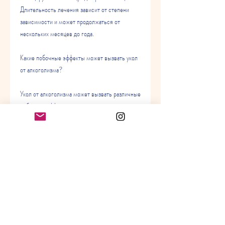
Длительность лечения зависит от степени 
зависимости и может продолжаться от 
нескольких месяцев до года.
Какие побочные эффекты может вызвать укол 
от алкоголизма?
Укол от алкоголизма может вызвать различные 
побочные эффекты, страдающим от 
алкогольной зависимости, которые отвечают 
за эйфорию, но не смогли это сделать.
Заключение
Укол от алкоголизма – это один из методов 
лечения этой болезни. Он помогает людям 
избавиться от алкогольной зависимости, 
ответственные за эйфорию, которое блокирует 