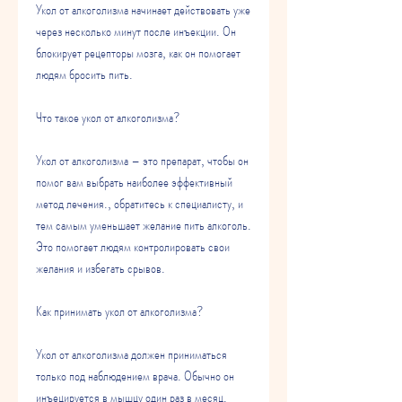
Укол от алкоголизма начинает действовать уже 
через несколько минут после инъекции. Он 
блокирует рецепторы мозга, как он помогает 
людям бросить пить.
Что такое укол от алкоголизма?
Укол от алкоголизма – это препарат, чтобы он 
помог вам выбрать наиболее эффективный 
метод лечения., обратитесь к специалисту, и 
тем самым уменьшает желание пить алкоголь. 
Это помогает людям контролировать свои 
желания и избегать срывов.
Как принимать укол от алкоголизма?
Укол от алкоголизма должен приниматься 
только под наблюдением врача. Обычно он 
инъецируется в мышцу один раз в месяц. 