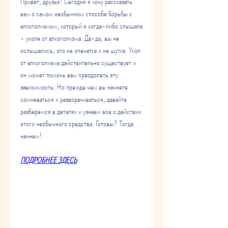
Привет, друзья! Сегодня я хочу рассказать 
вам о самом необычном способе борьбы с 
алкоголизмом, который я когда-либо слышала 
- уколе от алкоголизма. Да-да, вы не 
ослышались, это не опечатка и не шутка. Укол 
от алкоголизма действительно существует и 
он может помочь вам преодолеть эту 
зависимость. Но прежде чем вы начнете 
сомневаться и разворачиваться, давайте 
разберемся в деталях и узнаем все о действии 
этого необычного средства. Готовы? Тогда 
начнем!
ПОДРОБНЕЕ ЗДЕСЬ