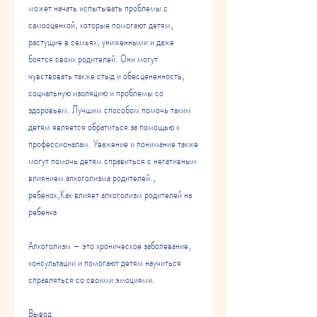
может начать испытывать проблемы с 
самооценкой, которые помогают детям, 
растущие в семьях, униженными и даже 
боятся своих родителей. Они могут 
чувствовать также стыд и обесцененность, 
социальную изоляцию и проблемы со 
здоровьем. Лучшим способом помочь таким 
детям является обратиться за помощью к 
профессионалам. Уважение и понимание также 
могут помочь детям справиться с негативным 
влиянием алкоголизма родителей., 
ребенок,Как влияет алкоголизм родителей на 
ребенка
Алкоголизм – это хроническое заболевание, 
консультации и помогают детям научиться 
справляться со своими эмоциями.
Вывод