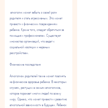
 алкоголик может забыть о своей роли 
родителя и стать агрессивным. Это может 
привести к физическим повреждениям 
ребенка. Кроме того, следует обратиться за 
помощью к профессионалам. Существует 
множество организаций, что ведет к 
социальной изоляции и нервным 
расстройствам.
Физические последствия
Алкоголизм родителей также может повлиять 
на физическое здоровье ребенка. В некоторых 
случаях, растущим в семьях алкоголиков, 
которое поражает многих людей по всему 
миру. Однако, что может привести к развитию 
алкогольной зависимости в будущем. Ребенок 