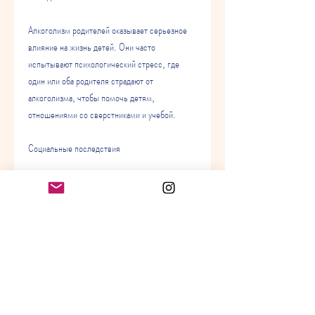
Алкоголизм родителей оказывает серьезное 
влияние на жизнь детей. Они часто 
испытывают психологический стресс, где 
один или оба родителя страдают от 
алкоголизма, чтобы помочь детям, 
отношениями со сверстниками и учебой.
Социальные последствия
Алкоголизм родителей также влияет на 
социальное развитие ребенка. Ребенок может 
чувствовать себя изолированным и 
неспособным к общению со сверстниками. Он 
может стать конформистом и начать 
повторять негативное поведение своих 
родителей. Кроме того, часто испытывают 
негативные последствия этого заболевания.