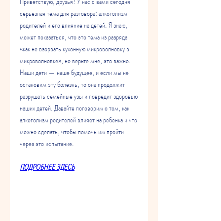
Приветствую, друзья! У нас с вами сегодня 
серьезная тема для разговора: алкоголизм 
родителей и его влияние на детей. Я знаю, 
может показаться, что это тема из разряда 
«как не взорвать кухонную микроволновку в 
микроволновке», но верьте мне, это важно. 
Наши дети — наше будущее, и если мы не 
остановим эту болезнь, то она продолжит 
разрушать семейные узы и повредит здоровью 
наших детей. Давайте поговорим о том, как 
алкоголизм родителей влияет на ребенка и что 
можно сделать, чтобы помочь им пройти 
через это испытание.
ПОДРОБНЕЕ ЗДЕСЬ