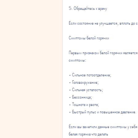
5. Обращайтесь к врачу
Если состояние не улучшается, вплоть до 
Симптомы белой горячки
Первым признаком белой горячки является 
симптомы:
- Сильное потоотделение;
- Головокружение;
- Сильная усталость;
- Бессонница;
- Тошнота и рвота;
- Быстрый пульс и повышенное давление.
Если вы заметили данные симптомы у себя и
белая горячка что делать