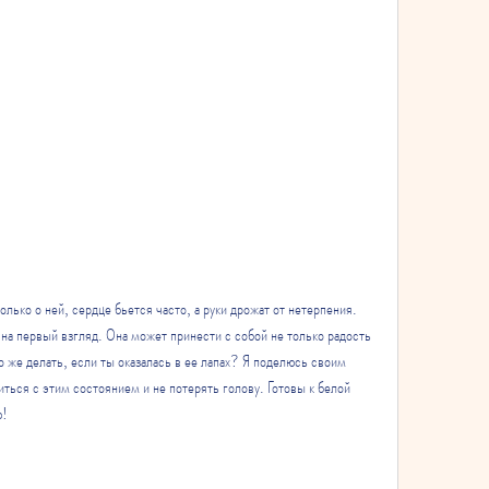
лько о ней, сердце бьется часто, а руки дрожат от нетерпения. 
 на первый взгляд. Она может принести с собой не только радость 
то же делать, если ты оказалась в ее лапах? Я поделюсь своим 
ться с этим состоянием и не потерять голову. Готовы к белой 
ю!