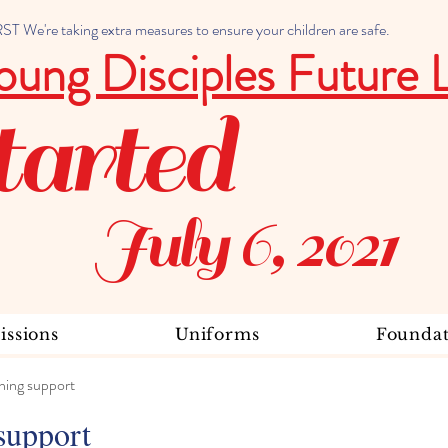
 We're taking extra measures to ensure your children are safe.
oung Disciples Future 
tarted
July 6, 2021
ssions
Uniforms
Foundat
ning support
support