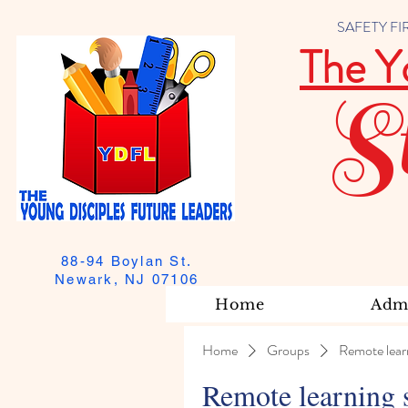
SAFETY FIRST
The Y
S
88-94 Boylan St.
Newark, NJ 07106
Home
Admi
Home
Groups
Remote lear
Remote learning 