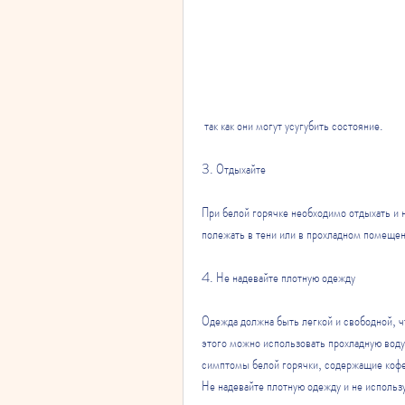
 так как они могут усугубить состояние.
3. Отдыхайте
При белой горячке необходимо отдыхать и 
полежать в тени или в прохладном помеще
4. Не надевайте плотную одежду
Одежда должна быть легкой и свободной, чт
этого можно использовать прохладную воду
симптомы белой горячки, содержащие кофе
Не надевайте плотную одежду и не использ