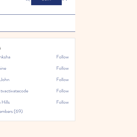
s
nksha
Follow
mine
Follow
 John
Follow
.tvactivatecode
Follow
tivatecode
 Hills
Follow
embers (69)