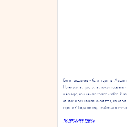
Вот и пришла она - белая горячка! Мысли то
Но не все так просто, как может показаться
и восторг, но и немало хлопот и забот. И ч
опытом и дам несколько советов, как справи
горячке? Тогда вперед, читайте мою стать
ПОДРОБНЕЕ ЗДЕСЬ