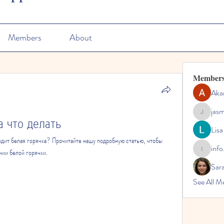
Members
About
Member
Aka
jas
 что делать
jasmine
Lisa
ходит белая горячка? Прочитайте нашу подробную статью, чтобы 
info
нии белой горячки.
info.tvac
Sara
See All M