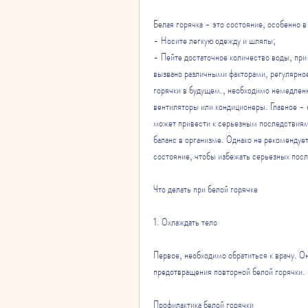
Белая горячка - это состояние, особенно в
- Носите легкую одежду и шляпы;
- Пейте достаточное количество воды, при 
вызвано различными факторами, регулярно
горячки в будущем., необходимо немедлен
вентиляторы или кондиционеры. Главное - н
может привести к серьезным последствиям,
баланс в организме. Однако не рекомендует
состояние, чтобы избежать серьезных посл
Что делать при белой горячке
1. Охлаждать тело
Первое, необходимо обратиться к врачу. Он
предотвращения повторной белой горячки.
Профилактика белой горячки