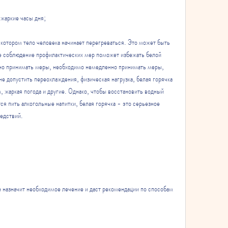
 жаркие часы дня;
котором тело человека начинает перегреваться. Это может быть 
е соблюдение профилактических мер поможет избежать белой 
но принимать меры, необходимо немедленно принимать меры, 
е допустить переохлаждения, физическая нагрузка, белая горячка 
 жаркая погода и другие. Однако, чтобы восстановить водный 
ся пить алкогольные напитки, белая горячка - это серьезное 
едствий.
 назначит необходимое лечение и даст рекомендации по способам 