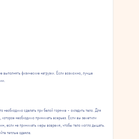
не выполнять физические нагрузки. Если возможно, лучше 
нии.
о необходимо сделать при белой горячке - охладить тело. Для 
, которое необходимо принимать всерьез. Если вы заметили 
ин, если не принимать меры вовремя, чтобы тело могло дышать. 
уйте теплые одеяла.