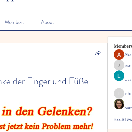
Members
About
Member
Aka
jas
jasmine
nke der Finger und Füße 
Lisa
info
info.tvac
Sara
See All M