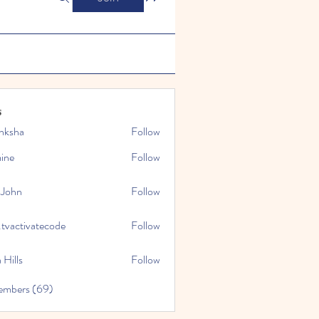
s
nksha
Follow
mine
Follow
 John
Follow
.tvactivatecode
Follow
tivatecode
 Hills
Follow
embers (69)