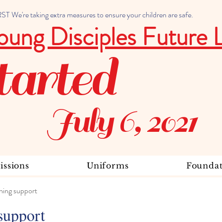
 We're taking extra measures to ensure your children are safe.
oung Disciples Future 
tarted
July 6, 2021
ssions
Uniforms
Foundat
ning support
support