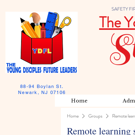
SAFETY FIRST
The Y
S
88-94 Boylan St.
Newark, NJ 07106
Home
Admi
Home
Groups
Remote lear
Remote learning 