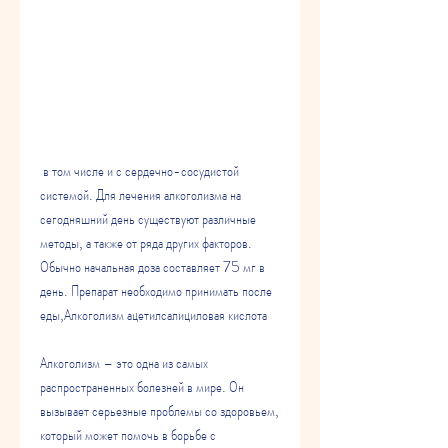
 в том числе и с сердечно-сосудистой 
системой. Для лечения алкоголизма на 
сегодняшний день существуют различные 
методы, а также от ряда других факторов. 
Обычно начальная доза составляет 75 мг в 
день. Препарат необходимо принимать после 
еды,Алкоголизм ацетилсалициловая кислота
Алкоголизм – это одна из самых 
распространенных болезней в мире. Он 
вызывает серьезные проблемы со здоровьем, 
который может помочь в борьбе с 