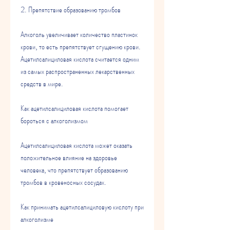
2. Препятствие образованию тромбов
Алкоголь увеличивает количество пластинок 
крови, то есть препятствует сгущению крови. 
Ацетилсалициловая кислота считается одним 
из самых распространенных лекарственных 
средств в мире.
Как ацетилсалициловая кислота помогает 
бороться с алкоголизмом
Ацетилсалициловая кислота может оказать 
положительное влияние на здоровье 
человека, что препятствует образованию 
тромбов в кровеносных сосудах.
Как принимать ацетилсалициловую кислоту при 
алкоголизме