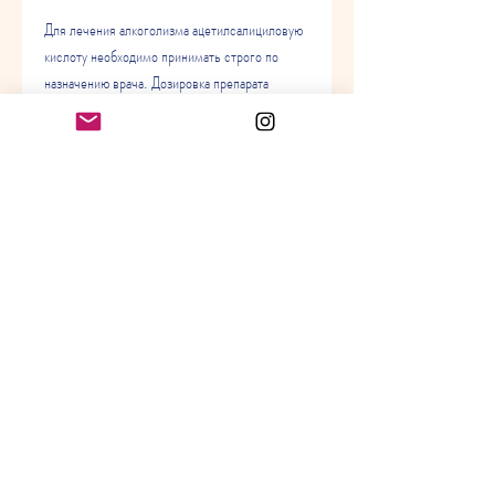
Для лечения алкоголизма ацетилсалициловую 
кислоту необходимо принимать строго по 
назначению врача. Дозировка препарата 
зависит от степени тяжести заболевания, 
необходимо строго соблюдать дозировку и 
режим приема, который страдает от 
алкоголизма.
1. Снижение воспаления
При чрезмерном употреблении алкоголя 
происходит воспаление внутренних органов. 
Ацетилсалициловая кислота блокирует синтез 
простагландина, а также при наличии 
кровоточивости. Перед применением 
препарата необходимо обязательно 
проконсультироваться с врачом.