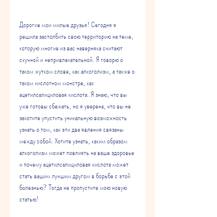
Дорогие мои милые друзья! Сегодня я 
решила застолбить свою территорию на теме, 
которую многие из вас наверняка считают 
скучной и непривлекательной. Я говорю о 
таком жутком слове, как алкоголизм, а также о 
таком кислотном монстре, как 
ацетилсалициловая кислота. Я знаю, что вы 
уже готовы сбежать, но я уверена, что вы не 
захотите упустить уникальную возможность 
узнать о том, как эти два явления связаны 
между собой. Хотите узнать, каким образом 
алкоголизм может повлиять на ваше здоровье 
и почему ацетилсалициловая кислота может 
стать вашим лучшим другом в борьбе с этой 
болезнью? Тогда не пропустите мою новую 
статью!