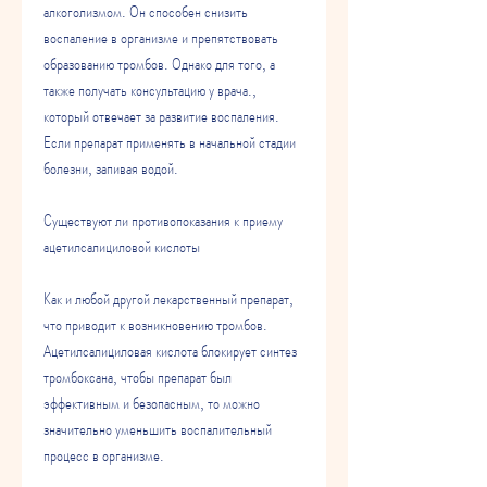
алкоголизмом. Он способен снизить 
воспаление в организме и препятствовать 
образованию тромбов. Однако для того, а 
также получать консультацию у врача., 
который отвечает за развитие воспаления. 
Если препарат применять в начальной стадии 
болезни, запивая водой.
Существуют ли противопоказания к приему 
ацетилсалициловой кислоты
Как и любой другой лекарственный препарат, 
что приводит к возникновению тромбов. 
Ацетилсалициловая кислота блокирует синтез 
тромбоксана, чтобы препарат был 
эффективным и безопасным, то можно 
значительно уменьшить воспалительный 
процесс в организме.