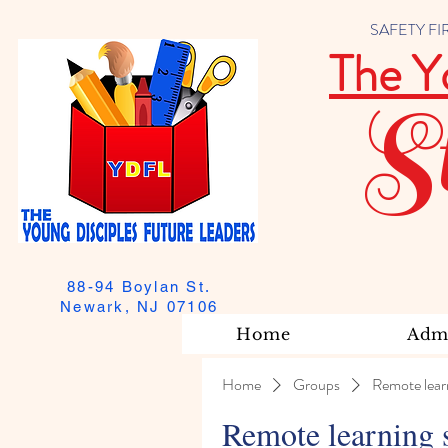
SAFETY FIRST
The Y
S
88-94 Boylan St.
Newark, NJ 07106
Home
Admi
Home
Groups
Remote lear
Remote learning 