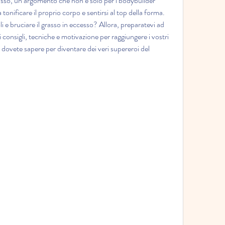
rasso, un argomento che non è solo per i bodybuilder 
tonificare il proprio corpo e sentirsi al top della forma. 
li e bruciare il grasso in eccesso? Allora, preparatevi ad 
 consigli, tecniche e motivazione per raggiungere i vostri 
e dovete sapere per diventare dei veri supereroi del 