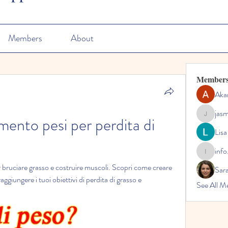
Members
About
Member
Aka
jas
mento pesi per perdita di 
jasmine
Lisa
info
info.tvac
bruciare grasso e costruire muscoli. Scopri come creare 
Sara
ggiungere i tuoi obiettivi di perdita di grasso e 
See All M