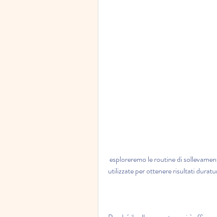
 esploreremo le routine di sollevamento pesi per la perdita di grasso e come possono essere 
utilizzate per ottenere risultati duratur