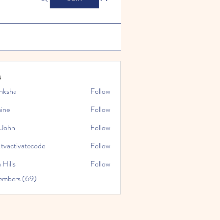
s
nksha
Follow
mine
Follow
 John
Follow
.tvactivatecode
Follow
tivatecode
 Hills
Follow
embers (69)