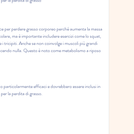
per la perdita di grasso
ace per perdere grasso corporeo perché aumenta la massa 
lare, ma è importante includere esercizi come lo squat, 
 i tricipiti. Anche se non coinvolge i muscoli più grandi 
acendo nulla. Questo è noto come metabolismo a riposo 
no particolarmente efficaci e dovrebbero essere inclusi in 
er la perdita di grasso.