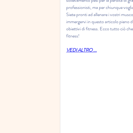
sollevamento pesi per la perdita di g
professionisti, ma per chiunque voglia 
Siete pronti ad allenare i vostri musco
immergervi in questo articolo pieno di
obiettivi di fitness. Ecco tutto ciò ch
fitness!
VEDI ALTRO ...