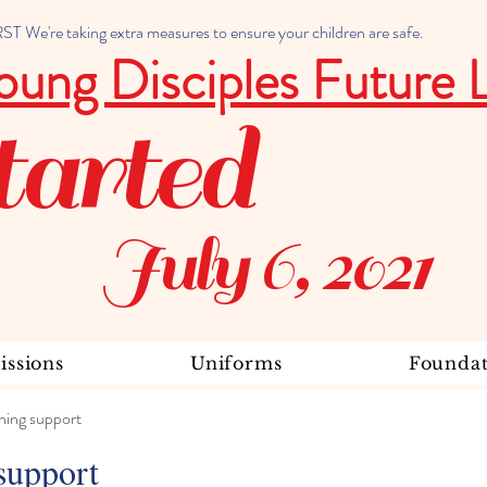
 We're taking extra measures to ensure your children are safe.
oung Disciples Future 
tarted
July 6, 2021
ssions
Uniforms
Foundat
ning support
support