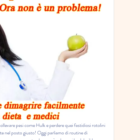
sollevare pesi come Hulk e perdere quei fastidiosi rotolini 
iete nel posto giusto! Oggi parliamo di routine di 