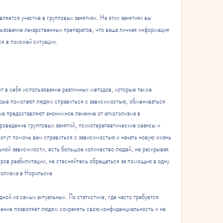
яется участие в групповых занятиях. На этих занятиях вы 
зование лекарственных препаратов, что ваша личная информация 
ся в похожей ситуации.
т в себя использование различных методов, которые также 
орые помогают людям справиться с зависимостью, обмениваться 
ые предоставляют анонимное лечение от алкоголизма в 
проведение групповых занятий, психотерапевтические сеансы и 
огут помочь вам справиться с зависимостью и начать новую жизнь 
льной зависимости, есть большое количество людей, не раскрывая 
ров реабилитации, не стесняйтесь обращаться за помощью в одну 
голизма в Норильске
ной из самых актуальных. По статистике, где часто требуется 
ение позволяет людям сохранять свою конфиденциальность и не 