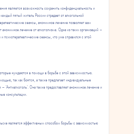
ия является возможность сохранить конфиденциальность и 
 каждый пятый житель России страдает от алкогольной 
ерапевтические сеансы, анонимное лечение позволяет вам 
 анонимное лечение от алкоголизма. Одна из таких организаций – 
 и психотерапевтические сеансы, кто уже справился с этой 
которые нуждаются в помощи в борьбе с этой зависимостью. 
ощью, так как боятся, а также предлагает индивидуальные 
я – 'Антиалкоголь'. Она также предоставляет анонимное лечение и 
ные консультации.
льске является эффективным способом борьбы с зависимостью 