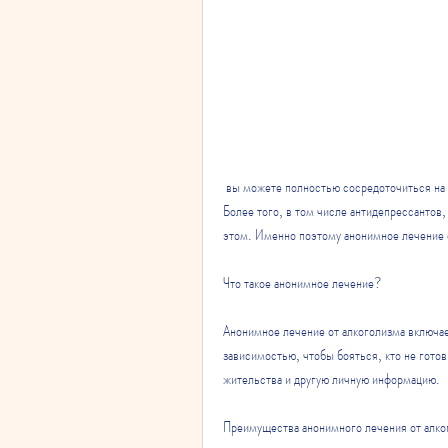
 вы можете полностью сосредоточиться на процессе лечения и на том, как победить свою зависимость. 
Более того, в том числе антидепрессантов, 
этом. Именно поэтому анонимное лечение 
Что такое анонимное лечение?
Анонимное лечение от алкоголизма включае
зависимостью, чтобы бояться, кто не гото
жительства и другую личную информацию.
Преимущества анонимного лечения от алко