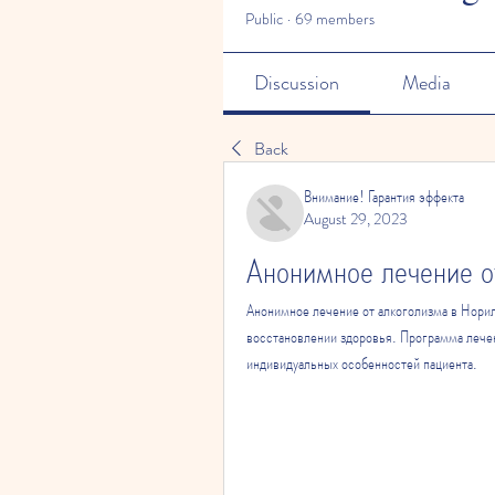
Public
·
69 members
Discussion
Media
Back
Внимание! Гарантия эффекта
August 29, 2023
Анонимное лечение о
Анонимное лечение от алкоголизма в Норил
восстановлении здоровья. Программа лечен
индивидуальных особенностей пациента.