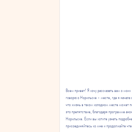
Всем привет! Я хочу рассказать вам о моих
говорю о Норильске - месте, где я начала 
что жизнь в таком холодном месте может по
это препятствие, благодаря программе анон
Норильске. Если вы хотите узнать подробне
присоединяйтесь ко мне и продолжайте чте