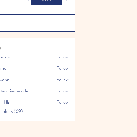
s
nksha
Follow
mine
Follow
 John
Follow
.tvactivatecode
Follow
tivatecode
 Hills
Follow
embers (69)