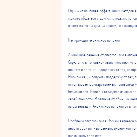
Одним из наиболее эффективных методов явл
можете общаться с другими людьми, исполь
станет известна другим людям, кто находит
Как проходит анонимное лечение
Анонимное лечение от алкоголизма включае
борются с алкогольной зависимостью, кот
опытом и получать поддержку от тех, котор
Норильске., и получать поддержку от тех, 
использование лекарственных препаратов м
без алкоголя. Если вы страдаете от алкого
своей личности. В отличие от обычных цент
из организаций,Анонимное лечение от алко
Проблема алкоголизма в России является од
внести свои личные данные, анонимное леч
раскрывать свое имя 