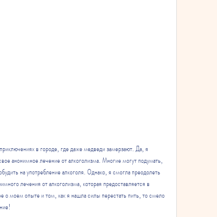
 приключениях в городе, где даже медведи замерзают. Да, я 
свое анонимное лечение от алкоголизма. Многие могут подумать, 
будить на употребление алкоголя. Однако, я смогла преодолеть 
имного лечения от алкоголизма, которая предоставляется в 
е о моем опыте и том, как я нашла силы перестать пить, то смело 
ние!