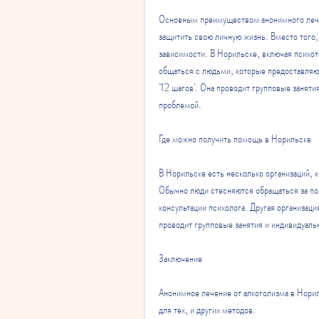
Основным преимуществом анонимного лечен
защитить свою личную жизнь. Вместо того,
зависимости. В Норильске, включая психот
общаться с людьми, которые предоставляют
'12 шагов'. Она проводит групповые занятия
проблемой.
Где можно получить помощь в Норильске
В Норильске есть несколько организаций, 
Обычно люди стесняются обращаться за пом
консультации психолога. Другая организаци
проводит групповые занятия и индивидуаль
Заключение
Анонимное лечение от алкоголизма в Нори
для тех, и других методов.