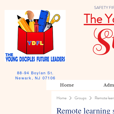
SAFETY FIRST
The Y
S
88-94 Boylan St.
Newark, NJ 07106
Home
Admi
Home
Groups
Remote lear
Remote learning 