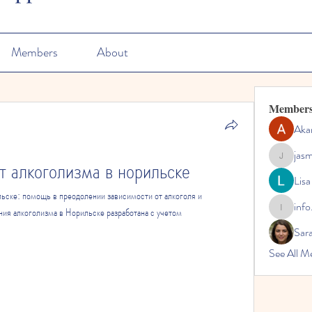
Members
About
Member
Aka
jas
т алкоголизма в норильске
jasmine
Lisa
ьске: помощь в преодолении зависимости от алкоголя и 
info
ия алкоголизма в Норильске разработана с учетом 
info.tvac
Sara
See All M