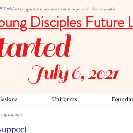
 We're taking extra measures to ensure your children are safe.
oung Disciples Future 
tarted
July 6, 2021
ssions
Uniforms
Foundat
ning support
support