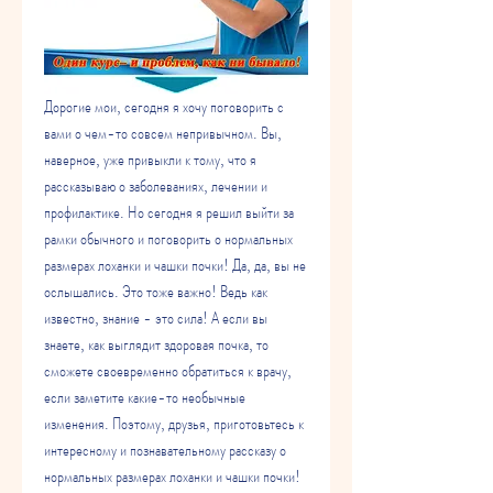
Дорогие мои, сегодня я хочу поговорить с 
вами о чем-то совсем непривычном. Вы, 
наверное, уже привыкли к тому, что я 
рассказываю о заболеваниях, лечении и 
профилактике. Но сегодня я решил выйти за 
рамки обычного и поговорить о нормальных 
размерах лоханки и чашки почки! Да, да, вы не 
ослышались. Это тоже важно! Ведь как 
известно, знание - это сила! А если вы 
знаете, как выглядит здоровая почка, то 
сможете своевременно обратиться к врачу, 
если заметите какие-то необычные 
изменения. Поэтому, друзья, приготовьтесь к 
интересному и познавательному рассказу о 
нормальных размерах лоханки и чашки почки!