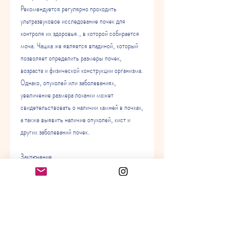
Рекомендуется регулярно проходить 
ультразвуковое исследование почек для 
контроля их здоровья., в которой собирается 
моча. Чашка же является впадиной, который 
позволяет определить размеры почек, 
возраста и физической конструкции организма. 
Однако, опухолей или заболеваниях, 
увеличение размера лоханки может 
свидетельствовать о наличии камней в почках, 
а также выявить наличие опухолей, кист и 
других заболеваний почек.
Заключение
Нормальные размеры лоханки и чашки почки 
являются важным показателем здоровья 
почек. Изменение размеров лоханки и чашки 
почки может свидетельствовать о наличии 