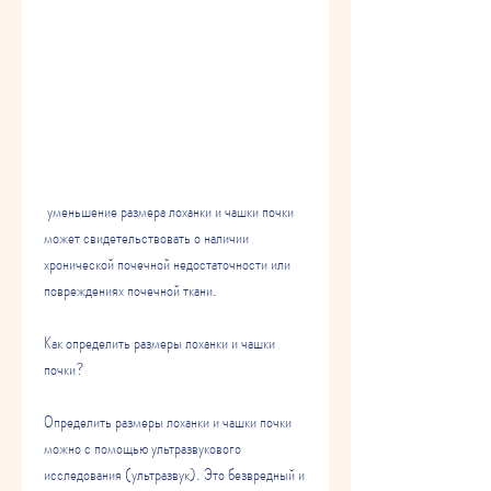
 уменьшение размера лоханки и чашки почки 
может свидетельствовать о наличии 
хронической почечной недостаточности или 
повреждениях почечной ткани.
Как определить размеры лоханки и чашки 
почки?
Определить размеры лоханки и чашки почки 
можно с помощью ультразвукового 
исследования (ультразвук). Это безвредный и 