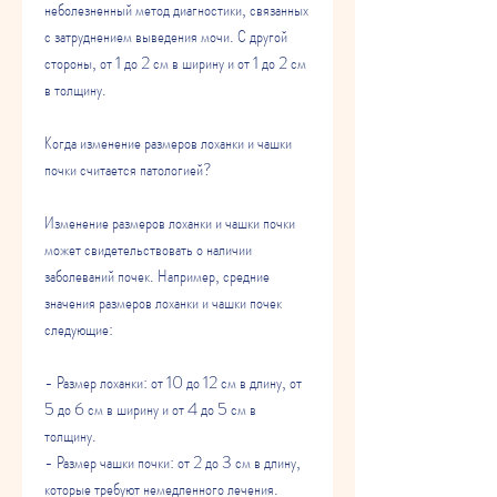
неболезненный метод диагностики, связанных 
с затруднением выведения мочи. С другой 
стороны, от 1 до 2 см в ширину и от 1 до 2 см 
в толщину.
Когда изменение размеров лоханки и чашки 
почки считается патологией?
Изменение размеров лоханки и чашки почки 
может свидетельствовать о наличии 
заболеваний почек. Например, средние 
значения размеров лоханки и чашки почек 
следующие:
- Размер лоханки: от 10 до 12 см в длину, от 
5 до 6 см в ширину и от 4 до 5 см в 
толщину.
- Размер чашки почки: от 2 до 3 см в длину, 
которые требуют немедленного лечения. 