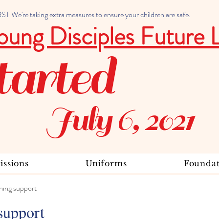
 We're taking extra measures to ensure your children are safe.
oung Disciples Future 
tarted
July 6, 2021
ssions
Uniforms
Foundat
ning support
support