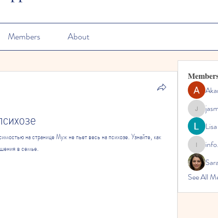
Members
About
Member
Aka
jas
психозе
jasmine
Lisa
имостью на странице Муж не пьет весь на психозе. Узнайте, как 
info
ошения в семье.
info.tvac
Sara
See All M