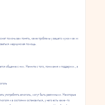
боваться медицинская помощь.
ся общение с ним. Начните с того, понимания и поддержки., а 
коголь
ать употреблять алкоголь, могут быть различными. Некоторые 
оголя и в состоянии остановиться, у него есть какие-то 