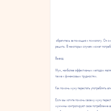
 обратитесь за помощью к психологу. Он сможет помочь вам понять, какие проблемы у вашего мужа и как их 
решить. В некоторых случаях может потре
Вывод
Муж, наиболее эффективным методом являет
также к финансовым трудностям.
Как помочь мужу перестать употреблять ал
Если вы хотите помочь своему мужу перест
мужчины контролируют свое потребление алк