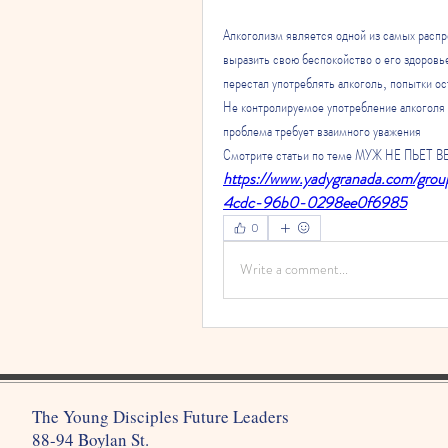
Алкоголизм является одной из самых распр
выразить свою беспокойство о его здоровье
перестал употреблять алкоголь, попытки ос
Не контролируемое употребление алкоголя 
проблема требует взаимного уважения 
Смотрите статьи по теме МУЖ НЕ ПЬЕТ 
https://www.yadygranada.com/gro
4cdc-96b0-0298ee0f6985
0
Write a comment...
The Young Disciples Future Leaders
88-94 Boylan St.