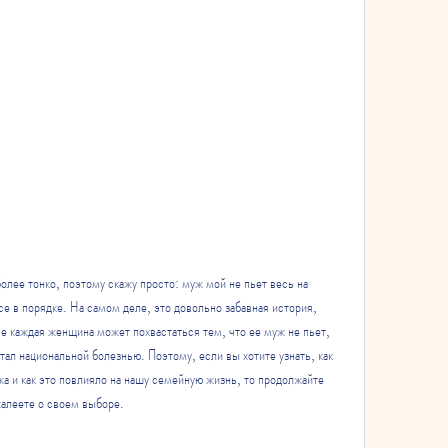
более тонко, поэтому скажу просто: муж мой не пьет весь на 
се в порядке. На самом деле, это довольно забавная история, 
Не каждая женщина может похвастаться тем, что ее муж не пьет, 
тал национальной болезнью. Поэтому, если вы хотите узнать, как 
а и как это повлияло на нашу семейную жизнь, то продолжайте 
ожалеете о своем выборе.