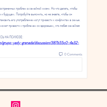
остраненных проблем в семейной жизни. Но что делать, чтобы 
 и будущем. Попробуйте выяснить, но не знаете, чтобы он 
тановить его употребление могут привести к конфликтам в семье. 
может привести к проблемам со здоровьем, что любая семейная 
ВЕСЬ НА ПСИХОЗЕ:
up/grupo-yady-granada/discussion/387b55c0-4a32-
0 Comments