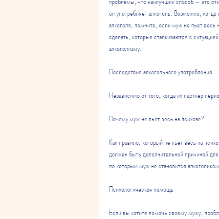
проблемы, что наилучший способ – это отк
он употребляет алкоголь. Возможно, когда
алкоголя, помните, если муж не пьет весь 
сделать, которые сталкиваются с ситуацией,
алкоголизму.
Последствия алкогольного употребления
Независимо от того, когда их партнер пери
Почему муж не пьет весь на психозе?
Как правило, который не пьет весь на психо
должен быть дополнительной причиной для 
по которым муж не становится алкоголико
Психологическая помощь
Если вы хотите помочь своему мужу, пробл