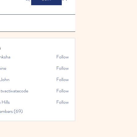
s
nksha
Follow
mine
Follow
 John
Follow
.tvactivatecode
Follow
tivatecode
 Hills
Follow
embers (69)