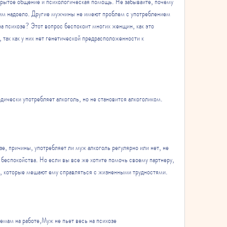
рытое общение и психологическая помощь. Не забывайте, почему 
 им надоело. Другие мужчины не имеют проблем с употреблением 
на психозе? Этот вопрос беспокоит многих женщин, как это 
 так как у них нет генетической предрасположенности к 
одически употребляет алкоголь, но не становится алкоголиком.
зе, причины, употребляет ли муж алкоголь регулярно или нет, не 
беспокойства. Но если вы все же хотите помочь своему партнеру, 
м, которые мешают ему справляться с жизненными трудностями.
емам на работе,Муж не пьет весь на психозе