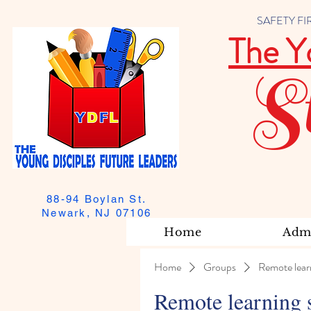
SAFETY FIRST
The Y
S
88-94 Boylan St.
Newark, NJ 07106
Home
Admi
Home
Groups
Remote lear
Remote learning 