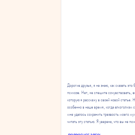
Дорогие друзья, я не знаю, как сказать это 
психозе. Нет, не спешите сочувствовать, в
которую я расскажу в своей новой статье. 
особенно в наше время, когда алкоголизм с
мне удалось сохранить трезвость моего муж
читать эту статью. Я уверена, что вы не п