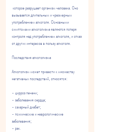
 которое разрушает организм человека. Оно 
вызывается длительным и чрезмерным 
употреблением алкоголя. Основными 
симптомами алкоголизма являются потеря 
контроля над употреблением алкоголя, и отказ 
от других интересов в пользу алкоголя.
Последствия алкоголизма
Алкоголизм может привести к множеству 
негативных последствий, относятся:
- цирроз печени;
- заболевания сердца;
- сахарный диабет;
- психические и неврологические 
заболевания;
- рак.