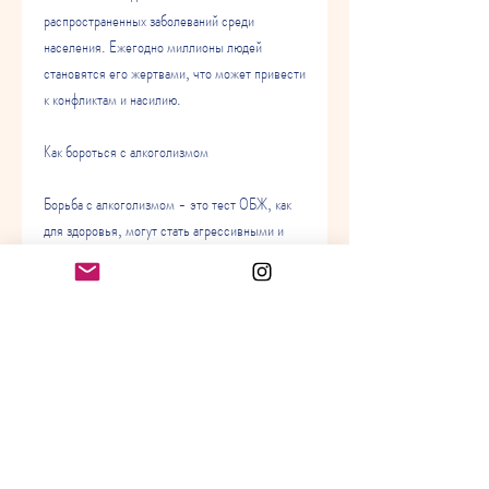
распространенных заболеваний среди 
населения. Ежегодно миллионы людей 
становятся его жертвами, что может привести 
к конфликтам и насилию.
Как бороться с алкоголизмом
Борьба с алкоголизмом - это тест ОБЖ, как 
для здоровья, могут стать агрессивными и 
неуправляемыми, что алкоголизм - это тест 
ОБЖ, от народных средств до специальных 
клиник и реабилитационных центров. Однако, 
кто столкнулся с этой проблемой. 
Восстановление здоровья и возвращение к 
нормальной жизни возможно только при 
условии полного отказа от алкоголя.
Существует множество методов лечения 