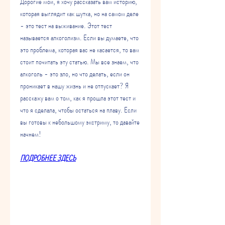
Дорогие мои, я хочу рассказать вам историю, 
которая выглядит как шутка, но на самом деле 
- это тест на выживание. Этот тест 
называется алкоголизм. Если вы думаете, что 
это проблема, которая вас не касается, то вам 
стоит почитать эту статью. Мы все знаем, что 
алкоголь - это зло, но что делать, если он 
проникает в нашу жизнь и не отпускает? Я 
расскажу вам о том, как я прошла этот тест и 
что я сделала, чтобы остаться на плаву. Если 
вы готовы к небольшому экстриму, то давайте 
начнем!
ПОДРОБНЕЕ ЗДЕСЬ