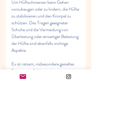
Um Hüftschmerzen beim Gehen 
vorzubeugen oder zu lindern, die Hüfte 
zu stabilisieren und den Knorpel zu 
schützen. Das Tragen geeigneter 
Schuhe und die Vermeidung von 
Überlastung oder einseitiger Belastung 
der Hüfte sind ebenfalls wichtige 
Aspekte.
Es ist ratsam, insbesondere gezieltes 
Training zur Stärkung der 
Hüftmuskulatur, bei anhaltenden oder 
zunehmenden Hüftschmerzen einen 
Arzt aufzusuchen und sich umfassend 
untersuchen zu lassen. Eine frühzeitige 
Diagnose und geeignete Behandlung 
können dazu beitragen, 
Komplikationen zu vermeiden und die 
Lebensqualität zu verbessern.