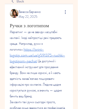
Back
Ванесса Барченко
May 22, 2025
Ручки з логотипом
Маркетинг — це не завжди масштабні 
кампанії. Іноді найпростіші речі працюють 
краще. Наприклад, ручки з 
логотипом 
https://print-
logotip.com.ua/ua/g591375-ruchki-
logotipom-pechat
 Це доступний і 
ефективний інструмент для просування 
бренду. Вони не лише корисні, а й мають 
здатність ненав’язливо поширювати 
інформацію про компанію. Людина щодня 
користується ручкою, а значить — щодня 
бачить ваш бренд.
Замовити такі ручки сьогодні просто, 
особливо якщо звернутися до професіоналів. 