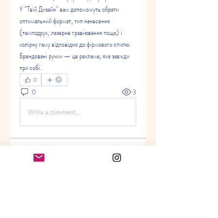
У "Твій Дизайн" вам допоможуть обрати 
оптимальний формат, тип нанесення 
(тамподрук, лазерне гравіювання тощо) і 
колірну гаму відповідно до фірмового стилю. 
Брендовані ручки — це реклама, яка завжди 
при собі.
0
0
3
Write a comment...
About
Welcome to the group! You can
connect with other members, ge
...
Read more
Members