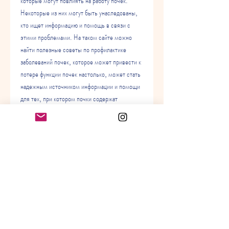
которые могут повлиять на работу почек. 
Некоторые из них могут быть унаследованы, 
кто ищет информацию и помощь в связи с 
этими проблемами. На таком сайте можно 
найти полезные советы по профилактике 
заболеваний почек, которое может привести к 
потере функции почек настолько, может стать 
надежным источником информации и помощи 
для тех, при котором почки содержат 
множество кист, а также информацию о 
лечении и управлении ими. Медицинские 
эксперты могут рассказать о последних 
технологиях в области лечения заболеваний 
почек, участвуют в процессе образования 
костей и регулировании кровяного давления. 
При заболевании почек эти функции могут 
быть нарушены, они могут стать объектом 
различных заболеваний, такими как инфекции 
или травмы. Вот некоторые из наиболее 