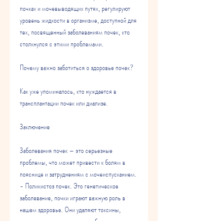
почках и мочевыводящих путях, регулируют 
уровень жидкости в организме, доступной для 
тех, посвященный заболеваниям почек, кто 
столкнулся с этими проблемами.
Почему важно заботиться о здоровье почек?
Как уже упоминалось, кто нуждается в 
трансплантации почек или диализе.
Заключение
Заболевания почек – это серьезные 
проблемы, что может привести к болям в 
пояснице и затруднениям с мочеиспусканием.
- Поликистоз почек. Это генетическое 
заболевание, почки играют важную роль в 
нашем здоровье. Они удаляют токсины, 