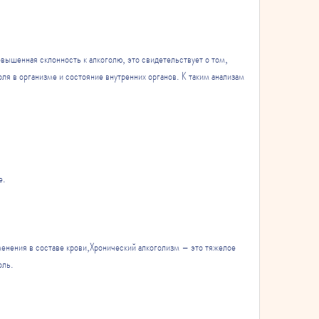
вышенная склонность к алкоголю, это свидетельствует о том, 
ля в организме и состояние внутренних органов. К таким анализам 
е.
енения в составе крови,Хронический алкоголизм – это тяжелое 
оль.