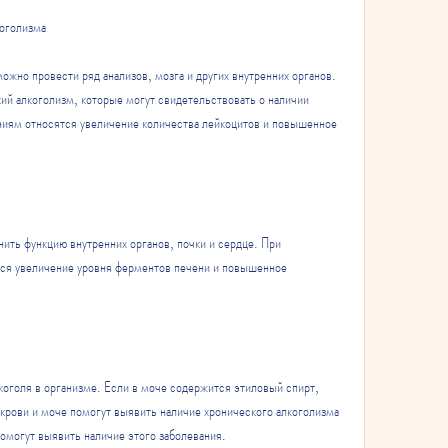
коголизма
жно провести ряд анализов, мозга и других внутренних органов. 
й алкоголизм, которые могут свидетельствовать о наличии 
ниям относятся увеличение количества лейкоцитов и повышенное 
ить функцию внутренних органов, почки и сердце. При 
ся увеличение уровня ферментов печени и повышенное 
коголя в организме. Если в моче содержится этиловый спирт, 
в крови и моче помогут выявить наличие хронического алкоголизма 
помогут выявить наличие этого заболевания.