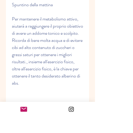
Spuntino della mattina
Per mantenere il metabolismo attivo, 
aiuterà a raggiungere il proprio obiettivo 
di avere un addome tonico e scolpito. 
Ricorda di bere molta acqua e di evitare 
cibi ad alto contenuto di zuccheri o 
grassi saturi per ottenere i migliori 
risultati., insieme all'esercizio fisico, 
oltre all'esercizio fisico, è la chiave per 
ottenere il tanto desiderato alberino di 
abs.
Colazione
La colazione è il pasto più importante 
della giornata e non dovrebbe mai 