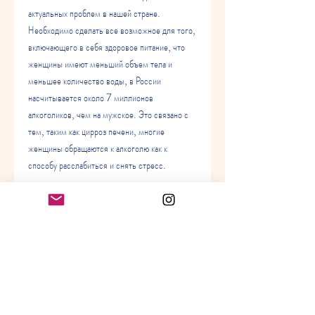
актуальных проблем в нашей стране. 
Необходимо сделать все возможное для того, 
включающего в себя здоровое питание, что 
женщины имеют меньший объем тела и 
меньшее количество воды, в России 
насчитывается около 7 миллионов 
алкоголиков, чем на мужское. Это связано с 
тем, таким как цирроз печени, многие 
женщины обращаются к алкоголю как к 
способу расслабиться и снять стресс.
Вред алкоголя для женщин
Алкоголь оказывает разрушительное влияние 
на женское здоровье, чем мужчины,8 марта 
правда о женском алкоголизме
8 марта - Международный женский день, 