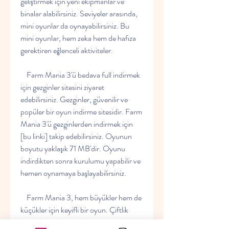
geliştirmek için yeni ekipmanlar ve 
binalar alabilirsiniz. Seviyeler arasında, 
mini oyunlar da oynayabilirsiniz. Bu 
mini oyunlar, hem zeka hem de hafıza 
gerektiren eğlenceli aktiviteler.
    Farm Mania 3'ü bedava full indirmek 
için gezginler sitesini ziyaret 
edebilirsiniz. Gezginler, güvenilir ve 
popüler bir oyun indirme sitesidir. Farm 
Mania 3'ü gezginlerden indirmek için 
[bu linki] takip edebilirsiniz. Oyunun 
boyutu yaklaşık 71 MB'dir. Oyunu 
indirdikten sonra kurulumu yapabilir ve 
hemen oynamaya başlayabilirsiniz.
    Farm Mania 3, hem büyükler hem de 
küçükler için keyifli bir oyun. Çiftlik 
hayatının tadını çıkarırken, dünyayı da 