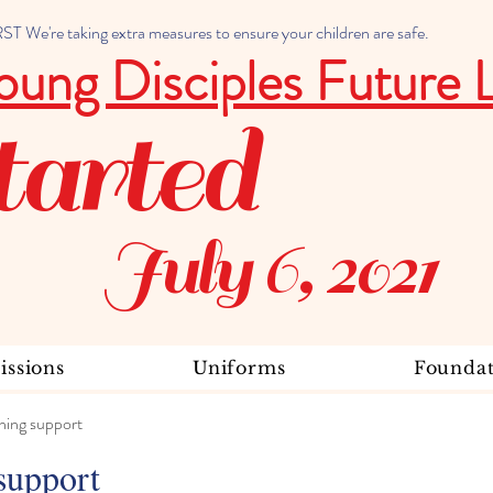
 We're taking extra measures to ensure your children are safe.
oung Disciples Future 
tarted
July 6, 2021
ssions
Uniforms
Foundat
ning support
support