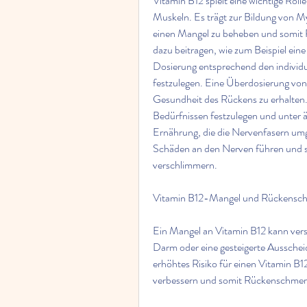
Vitamin B12 spielt eine wichtige Rol
Muskeln. Es trägt zur Bildung von M
einen Mangel zu beheben und somit R
dazu beitragen, wie zum Beispiel ei
Dosierung entsprechend den individue
festzulegen. Eine Überdosierung von V
Gesundheit des Rückens zu erhalten.,
Bedürfnissen festzulegen und unter ä
Ernährung, die die Nervenfasern umg
Schäden an den Nerven führen und 
verschlimmern.
Vitamin B12-Mangel und Rückensc
Ein Mangel an Vitamin B12 kann vers
Darm oder eine gesteigerte Ausschei
erhöhtes Risiko für einen Vitamin B
verbessern und somit Rückenschmer