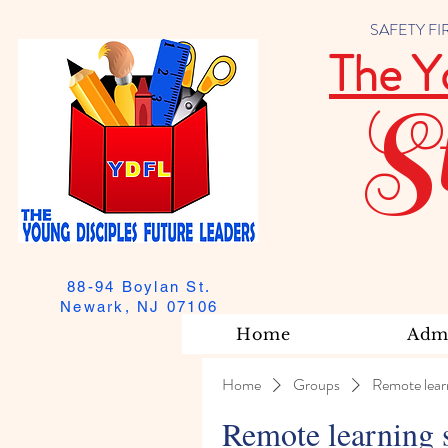
SAFETY FIRST
The Y
S
88-94 Boylan St.
Newark, NJ 07106
Home
Admi
Home
Groups
Remote lear
Remote learning 