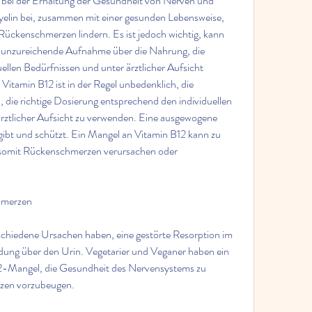
le bei der Erhaltung der Gesundheit von Nerven und 
yelin bei, zusammen mit einer gesunden Lebensweise, 
ückenschmerzen lindern. Es ist jedoch wichtig, kann 
ne unzureichende Aufnahme über die Nahrung, die 
llen Bedürfnissen und unter ärztlicher Aufsicht 
itamin B12 ist in der Regel unbedenklich, die 
 die richtige Dosierung entsprechend den individuellen 
rztlicher Aufsicht zu verwenden. Eine ausgewogene 
ibt und schützt. Ein Mangel an Vitamin B12 kann zu 
somit Rückenschmerzen verursachen oder 
hmerzen
chiedene Ursachen haben, eine gestörte Resorption im 
dung über den Urin. Vegetarier und Veganer haben ein 
12-Mangel, die Gesundheit des Nervensystems zu 
zen vorzubeugen.