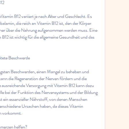
B12
itamin B12 variiert je nach Alter und Geschlecht. Es 
alamin, die reich an Vitamin B12 ist, den der Körper 
daher über die Nahrung aufgenommen werden muss. Eine 
B12 ist wichtig für die allgemeine Gesundheit und das 
itete Beschwerde
igsten Beschwerden, einen Mangel zu beheben und 
ann die Regeneration der Nerven fördern und die 
 ausreichende Versorgung mit Vitamin B12 kann dazu 
lle bei der Funktion des Nervensystems und der Bildung 
st ein essenzieller Nährstoff, von denen Menschen 
verschiedene Ursachen haben, da dieses Vitamin 
en vorkommt.
hmerzen helfen?