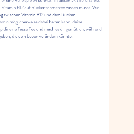
er eine Rolle spielen könnte? In diesem Artikel erfährst 
on Vitamin B12 auf Rückenschmerzen wissen musst. Wir 
ng zwischen Vitamin B12 und dem Rücken 
amin möglicherweise dabei helfen kann, deine 
 dir eine Tasse Tee und mach es dir gemütlich, während 
egeben, die dein Leben verändern könnte.