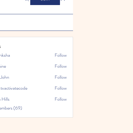
s
nksha
Follow
mine
Follow
 John
Follow
.tvactivatecode
Follow
tivatecode
 Hills
Follow
embers (69)