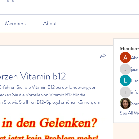
Members
About
Member
Aka
jas
rzen Vitamin b12
jasmine
Lisa
fahren Sie, wie Vitamin B12 bei der Linderung von 
info
en Sie die Vorteile von Vitamin B12 für die 
info.tvac
 Sie, wie Sie Ihren B12-Spiegel erhöhen können, um 
Sara
See All M