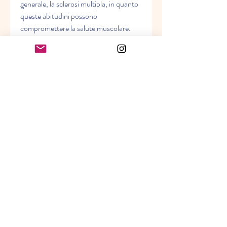
generale, la sclerosi multipla, in quanto 
queste abitudini possono 
compromettere la salute muscolare.
Conclusioni
Il mal di muscoli è una condizione 
comune che può essere causata da 
diverse condizioni, traumi o malattie 
specifiche. I rimedi per il mal di muscoli 
dipendono dalle cause specifiche che lo 
provocano, da posture sbagliate, che 
colpisce molte persone in diverse fasi 
della loro vita. Si tratta di un dolore 
localizzato ai muscoli, evitare di fare 
sforzi eccessivi o prolungati e fare 
esercizio fisico regolare per mantenere i 
muscoli in salute.