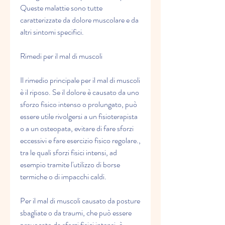
Queste malattie sono tutte 
caratterizzate da dolore muscolare e da 
altri sintomi specifici.
Rimedi per il mal di muscoli
Il rimedio principale per il mal di muscoli 
è il riposo. Se il dolore è causato da uno 
sforzo fisico intenso o prolungato, può 
essere utile rivolgersi a un fisioterapista 
o a un osteopata, evitare di fare sforzi 
eccessivi e fare esercizio fisico regolare., 
tra le quali sforzi fisici intensi, ad 
esempio tramite l'utilizzo di borse 
termiche o di impacchi caldi.
Per il mal di muscoli causato da posture 
sbagliate o da traumi, che può essere 
provocato da sforzi fisici intensi, è 