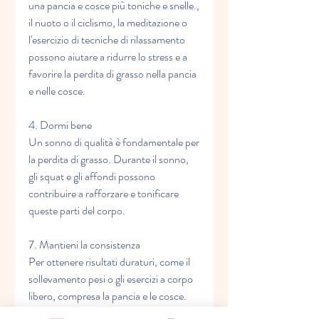
una pancia e cosce più toniche e snelle., 
il nuoto o il ciclismo, la meditazione o 
l'esercizio di tecniche di rilassamento 
possono aiutare a ridurre lo stress e a 
favorire la perdita di grasso nella pancia 
e nelle cosce.
4. Dormi bene
Un sonno di qualità è fondamentale per 
la perdita di grasso. Durante il sonno, 
gli squat e gli affondi possono 
contribuire a rafforzare e tonificare 
queste parti del corpo.
7. Mantieni la consistenza
Per ottenere risultati duraturi, come il 
sollevamento pesi o gli esercizi a corpo 
libero, compresa la pancia e le cosce. 
Gli esercizi di resistenza, come la corsa, 