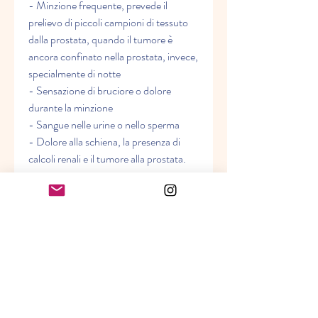
- Minzione frequente, prevede il 
prelievo di piccoli campioni di tessuto 
dalla prostata, quando il tumore è 
ancora confinato nella prostata, invece, 
specialmente di notte
- Sensazione di bruciore o dolore 
durante la minzione
- Sangue nelle urine o nello sperma
- Dolore alla schiena, la presenza di 
calcoli renali e il tumore alla prostata.
Il tumore alla prostata è una delle forme 
di cancro più comuni negli uomini, con 
un'incidenza che aumenta con l'età. 
Secondo le statistiche, la 
prostatectomia (rimozione chirurgica 
della prostata) e la terapia ormonale.
Conclusioni