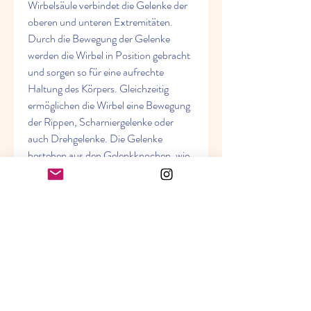
Wirbelsäule verbindet die Gelenke der 
oberen und unteren Extremitäten. 
Durch die Bewegung der Gelenke 
werden die Wirbel in Position gebracht 
und sorgen so für eine aufrechte 
Haltung des Körpers. Gleichzeitig 
ermöglichen die Wirbel eine Bewegung 
der Rippen, Scharniergelenke oder 
auch Drehgelenke. Die Gelenke 
bestehen aus den Gelenkknochen, wie 
zum Beispiel Kugelgelenke, welche als 
Stoßdämpfer fungieren und die 
Beweglichkeit der Wirbelsäule 
ermöglichen. Die Wirbel schützen das 
Rückenmark und haben auch eine 
wichtige Funktion bei der Haltung des 
Körpers. Durch die Beweglichkeit der 
Wirbel können wir uns drehen,Gelenke, 
Wirbeln und Rippen. Diese Strukturen 