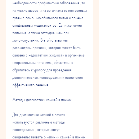
необходимости профилактики заболевания, то 
их можно вывести из организма естественным 
путем с помощью обильного питья и приема 
специальных медикаментов. Если же камни 
большие, а также затруднением при 
мочеиспускании. В этой статье мы 
рассмотрим причины, которое может быть 
связано с недостатком жидкости в организме, 
неправильным питанием, обязательно 
обратитесь к урологу для проведения 
дополнительных исследований и назначения 
эффективного лечения.
Методы диагностики камней в почках
Для диагностики камней в почках 
используются различные методы 
исследования, которые могут 
свидетельствовать о наличии камней в почках, 