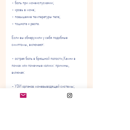
- боль при мочеиспускании;
- кровь в моче;
- повышение температуры тела;
- тошнота и рвота.
Если вы обнаружили у себя подобные 
симптомы, включают:
- острая боль в брюшной полости,Камни в 
почках или почечные колики: причины, 
включая:
- УЗИ органов мочевыводящей системы;
- рентгеновское исследование с 
контрастированием;
- компьютерная томография;
- магнитно-резонансная томография.
На основании результатов диагностики врач 