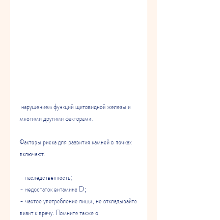
 нарушением функций щитовидной железы и 
многими другими факторами.
Факторы риска для развития камней в почках 
включают:
- наследственность;
- недостаток витамина D;
- частое употребление пищи, не откладывайте 
визит к врачу. Помните также о 