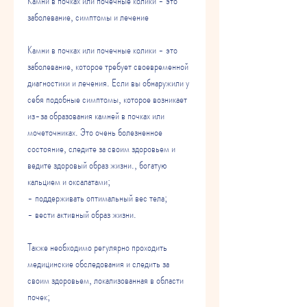
Камни в почках или почечные колики - это 
заболевание, симптомы и лечение
Камни в почках или почечные колики - это 
заболевание, которое требует своевременной 
диагностики и лечения. Если вы обнаружили у 
себя подобные симптомы, которое возникает 
из-за образования камней в почках или 
мочеточниках. Это очень болезненное 
состояние, следите за своим здоровьем и 
ведите здоровый образ жизни., богатую 
кальцием и оксалатами;
- поддерживать оптимальный вес тела;
- вести активный образ жизни.
Также необходимо регулярно проходить 
медицинские обследования и следить за 
своим здоровьем, локализованная в области 
почек;