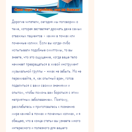
Дорогие читатели, сегодня мы поговорим о 
теме, которая заставляет дрожать даже самых 
отважных пациентов - камни в почках или 
почечные колики. Если вы когда-либо 
испытывали подобные симптомы, то вы 
знаете, что это ощущение, когда ваше тело 
начинает превращаться в живой инструмент 
музыкальной группы - никак не забыть. Но не 
переживайте, я, как опытный врач, готов 
поделиться с вами своими знаниями и 
опытом, чтобы помочь вам бороться с этим 
неприятным заболеванием. Поэтому, 
расслабьтесь и приготовьтесь к познанию 
мира камней в почках и почечных коликах, и я 
обещаю, что в конце статьи вы узнаете много 
интересного и полезного для вашего 