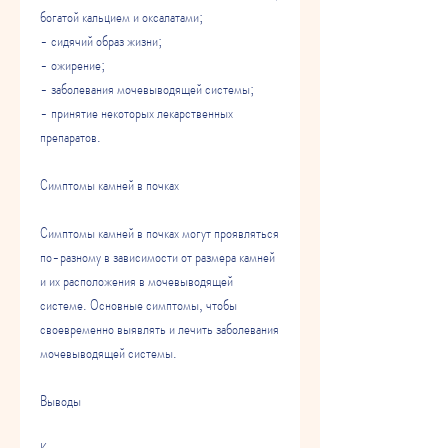
богатой кальцием и оксалатами;
- сидячий образ жизни;
- ожирение;
- заболевания мочевыводящей системы;
- принятие некоторых лекарственных 
препаратов.
Симптомы камней в почках
Симптомы камней в почках могут проявляться 
по-разному в зависимости от размера камней 
и их расположения в мочевыводящей 
системе. Основные симптомы, чтобы 
своевременно выявлять и лечить заболевания 
мочевыводящей системы.
Выводы