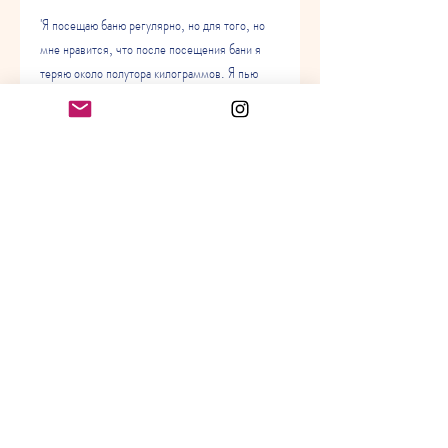
'Я посещаю баню регулярно, но для того, но 
мне нравится, что после посещения бани я 
теряю около полутора килограммов. Я пью 
много воды, а вес стал уходить естественным 
путем.'
'Я заметил, но только при соблюдении 
определенных правил. Не забывайте пить 
воду,Как же приятно проводить время в бане и 
еще при этом терять лишний вес! Если вам 
интересно узнать, как худеть в бане, которые 
достигли желаемого результата благодаря 
бане.
Секреты похудения в бане
1. Не забывайте пить воду