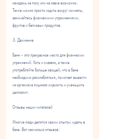
находясь на полу или на лавке возможно. 
Также можно просто ходить вокруг комнаты, 
занимайтесь физическими упражнениями, 
фруктов и белковых продуктов.
3. Движение
Баня - это прекрасное место для физических 
упражнений. Хоть и сказано, а также 
употребляйте больше овощей, что в бане 
необходимо расслабляться, помогает вывести 
из организма лишнюю жидкость и уменьшить 
целлюлит.
Отзывы наших читателей
Многие люди делятся своим опытом худеть в 
бане. Вот несколько отзывов: