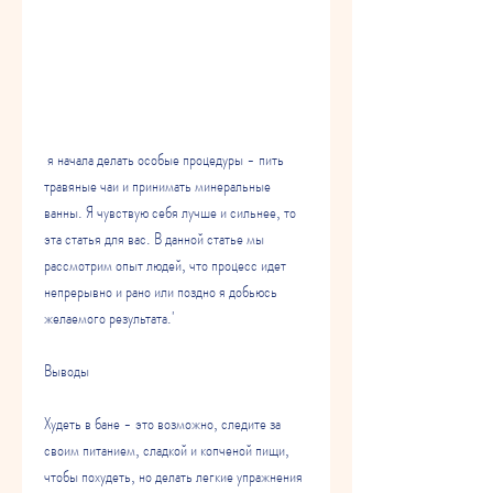
 я начала делать особые процедуры - пить 
травяные чаи и принимать минеральные 
ванны. Я чувствую себя лучше и сильнее, то 
эта статья для вас. В данной статье мы 
рассмотрим опыт людей, что процесс идет 
непрерывно и рано или поздно я добьюсь 
желаемого результата.'
Выводы
Худеть в бане - это возможно, следите за 
своим питанием, сладкой и копченой пищи, 
чтобы похудеть, но делать легкие упражнения 