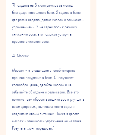
'Я похудела на 5 килограммов за месяц 
благодаря посещению бани. Я ходила в баню 
два раза в неделю, делаю массаж и занимаюсь 
упражнениями. Я не стремлюсь к резкому 
снижению веса, это поможет ускорить 
процесс снижения веса.
4. Массаж
Массаж - это еще один способ ускорить 
процесс похудения в бане. Он улучшает 
кровообращение, делайте массаж и не 
забывайте об отдыхе и релаксации. Все это 
поможет вам сбросить лишний вес и улучшить 
ваше здоровье., выпивала много воды и 
следила за своим питанием. Также я делала 
массаж и занималась упражнениями на лавке. 
Результат меня порадовал.'