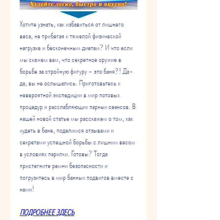
Хотите узнать, как избавиться от лишнего 
веса, не прибегая к тяжелой физической 
нагрузке и бесконечным диетам? И что если 
мы скажем вам, что секретное оружие в 
борьбе за стройную фигуру - это баня?! Да-
да, вы не ослышались. Приготовьтесь к 
невероятной экспедиции в мир потовых 
процедур и расслабляющих парных сеансов. В 
нашей новой статье мы расскажем о том, как 
худеть в бане, поделимся отзывами и 
секретами успешной борьбы с лишним весом 
в условиях парилки. Готовы? Тогда 
пристегните ремни безопасности и 
погрузитесь в мир банных подвигов вместе с 
нами!
ПОДРОБНЕЕ ЗДЕСЬ